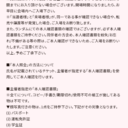
間までにお入り頂けない場合がございます。開場時間になりましたら、お
早目に会場内へご入場下さい。
※「当選者様」と「来場者様」が、同一である事が確認できない場合や、転
売や譲渡等が発覚した場合、ご入場をお断り致します。
また、ランダムにての本人確認書類の確認ではございますが、必ず本人確
認書類をご持参ください。同伴者の方含め、本人確認書類を紛失/お忘
れ/不備がある等の際は、ご本人確認ができないため、ご入場をお断りい
たします。ご注意ください。
以上、予めご了承下さい。
■「本人照会」の方法について
氏名が記載されているチケット、主催者が指定する「本人確認書類」を使
用してご本人確認を行います。
■主催者指定の「本人確認書類」
※全てについて、コピー/手書き/期限切れ/使用不可の細工が施してある
物は不可です。
▼顔写真付きの物は、1点をご持参下さい。下記がその対象となります。
(1) パスポート
(2) 運転免許証
(3) 学生証