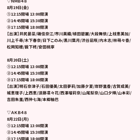
▽ＮＭＢ４８
8
月19日(金)
①12:15開場 13:00開演
②14:45開場 15:30開演
③17:15開場 18:00開演
【出演】井尻晏菜/磯佳奈江/市川美織/植田碧麗/大段舞依/上枝恵美加/
川上千尋/木下春奈/日下このみ/黒川葉月/渋谷凪咲/内木志/林萌々香/
松岡知穂/薮下柊/安田桃寧
8
月20日(土)
①12:15開場 13:00開演
②14:45開場 15:30開演
③17:15開場 18:00開演
【出演】明石奈津子/石田優美/太田夢莉/加藤夕夏/岸野里香/古賀成美/
城恵理子/上西恵/須藤凜々花/西澤瑠莉奈/山尾梨奈/山口夕輝/山本彩/
吉田朱里/西仲七海/本郷柚巴
▽ＡＫＢ４８
8
月22日(月)
①12:15開場 13:00開演
②14:45開場 15:30開演
③17:15開場 18:00開演