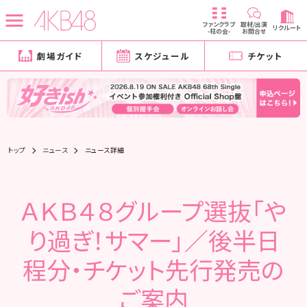
ファンクラブ
取材/出演
リクルート
-柱の会-
お問合せ
劇場ガイド
スケジュール
チケット
トップ
ニュース
ニュース詳細
ＡＫＢ４８グループ選抜「や
り過ぎ！サマー」／後半日
程分・チケット先行発売の
ご案内