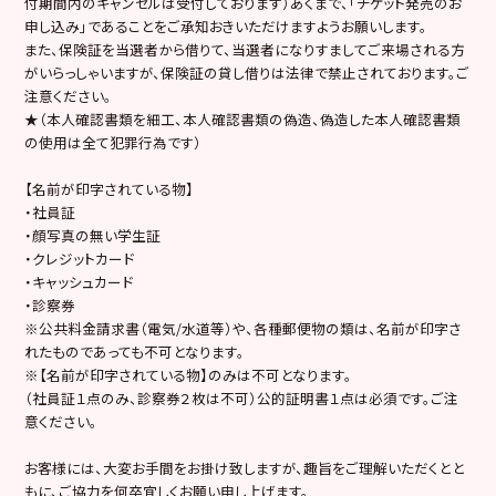
付期間内のキャンセルは受付しております）あくまで、「チケット発売のお
申し込み」であることをご承知おきいただけますようお願いします。
また、保険証を当選者から借りて、当選者になりすましてご来場される方
がいらっしゃいますが、保険証の貸し借りは法律で禁止されております。ご
注意ください。
★（本人確認書類を細工、本人確認書類の偽造、偽造した本人確認書類
の使用は全て犯罪行為です）
【名前が印字されている物】
・社員証
・顔写真の無い学生証
・クレジットカード
・キャッシュカード
・診察券
※公共料金請求書（電気/水道等）や、各種郵便物の類は、名前が印字さ
れたものであっても不可となります。
※【名前が印字されている物】のみは不可となります。
（社員証１点のみ、診察券２枚は不可）公的証明書１点は必須です。ご注
意ください。
お客様には、大変お手間をお掛け致しますが、趣旨をご理解いただくとと
もに、ご協力を何卒宜しくお願い申し上げます。