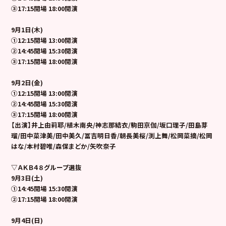
③17:15開場 18:00開演
9
月1日(木)
①12:15開場 13:00開演
②14:45開場 15:30開演
③17:15開場 18:00開演
9
月2日(金)
①12:15開場 13:00開演
②14:45開場 15:30開演
③17:15開場 18:00開演
【出演】井上由莉耶/植木南央/神志那結衣/駒田京伽/坂口理子/田島芽
瑠/田中菜津美/田中美久/冨吉明日香/朝長美桜/渕上舞/松岡菜摘/松岡
はな/本村碧唯/森保まどか/矢吹奈子
▽ＡＫＢ４８グループ選抜
9
月3日(土)
①14:45開場 15:30開演
②17:15開場 18:00開演
9
月4日(日)