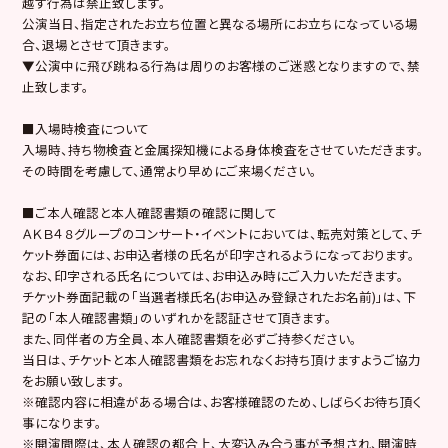
越す行為は禁止致します。
公演当日、指定されたお立ち位置と異なる場所にお立ちになっている場
合、退場とさせて頂きます。
▼公演中に飛び跳ねる行為は周りのお客様のご迷惑となりますので、禁
止致します。
■入場時検査について
入場時、持ち物検査と金属探知機による身体検査をさせていただきます。
その時間を考慮して、通常より早めにご来場ください。
■ご本人確認と本人確認書類の確認に関して
ＡＫＢ４８グループのコンサート・イベントにおいては、転売対策として、チ
ケット券面には、お申込者様の氏名が印字されるようになっております。
なお、印字される氏名については、お申込み時にご入力いただきます。
チケット券面記載の「当選者様氏名(お申込み登録されたお名前)」は、下
記の「本人確認書類」のいずれかを認証させて頂きます。
また、同伴者の方全員、本人確認書類を必ずご持参ください。
当日は、チケットと本人確認書類をお忘れなくお持ち頂けますようご協力
をお願い致します。
※確認内容に相違がある場合は、お客様確認のため、しばらくお待ち頂く
事になります。
※開演間際は、本人確認の都合上、大変込み合う事が予想され、開演時