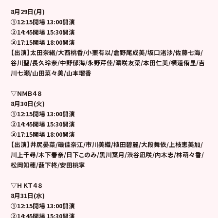
8
月29日(月)
①12:15開場 13:00開演
②14:45開場 15:30開演
③17:15開場 18:00開演
【出演】太田奈緒/大西桃香/小栗有以/倉野尾成美/坂口渚沙/佐藤七海/
谷川聖/長久玲奈/中野郁海/永野芹佳/濵咲友菜/本田仁美/横道侑里/吉
川七瀬/山田菜々美/山本瑠香
▽ＮＭＢ４８
8
月30日(火)
①12:15開場 13:00開演
②14:45開場 15:30開演
③17:15開場 18:00開演
【出演】井尻晏菜/磯佳奈江/市川美織/植田碧麗/大段舞依/上枝恵美加/
川上千尋/木下春奈/日下このみ/黒川葉月/渋谷凪咲/内木志/林萌々香/
松岡知穂/薮下柊/安田桃寧
▽ＨＫＴ４８
8
月31日(水)
①12:15開場 13:00開演
②14:45開場 15:30開演