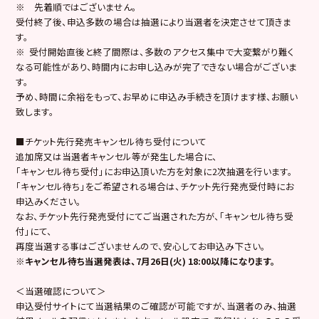
※ 先着順ではございません。
受付終了後、申込多数の場合は抽選により当選者を決定させて頂きま
す。
※ 受付開始直後と終了間際は、多数のアクセス集中で大変繋がり難く
なる可能性があり、時間内にお申し込みが完了できない場合がございま
す。
予め、時間に余裕をもって、お早めに申込み手続きを頂けます様、お願い
致します。
■チケット先行発売キャンセル待ち受付について
追加席又は当選者キャンセル等が発生した場合に、
「キャンセル待ち受付」にお申込頂いた方を対象に2次抽選を行います。
「キャンセル待ち」をご希望される場合は、チケット先行発売受付時にお
申込みください。
なお、チケット先行発売受付にてご当選された方が、「キャンセル待ち受
付」にて、
再度当選する事はございませんので、安心してお申込み下さい。
※キャンセル待ち当選発表は、7月26日(火) 18:00以降になります。
＜当選確認について＞
申込受付サイトにて当選結果のご確認が可能ですが、当選者のみ、抽選