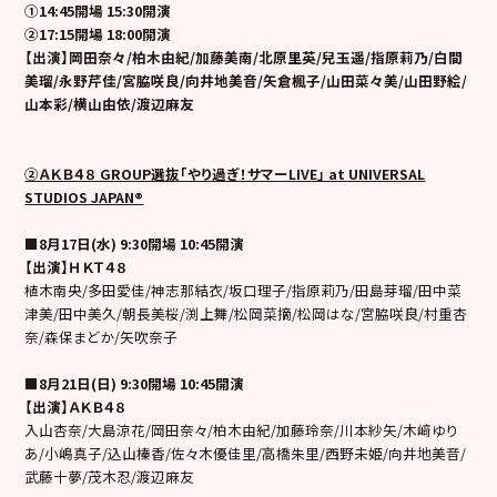
①14:45開場 15:30開演
②17:15開場 18:00開演
【出演】岡田奈々/柏木由紀/加藤美南/北原里英/兒玉遥/指原莉乃/白間
美瑠/永野芹佳/宮脇咲良/向井地美音/矢倉楓子/山田菜々美/山田野絵/
山本彩/横山由依/渡辺麻友
②ＡＫＢ４８ GROUP選抜「やり過ぎ！サマーLIVE」 at UNIVERSAL
STUDIOS JAPAN®
■8月17日(水) 9:30開場 10:45開演
【出演】ＨＫＴ４８
植木南央/多田愛佳/神志那結衣/坂口理子/指原莉乃/田島芽瑠/田中菜
津美/田中美久/朝長美桜/渕上舞/松岡菜摘/松岡はな/宮脇咲良/村重杏
奈/森保まどか/矢吹奈子
■8月21日(日) 9:30開場 10:45開演
【出演】ＡＫＢ４８
入山杏奈/大島涼花/岡田奈々/柏木由紀/加藤玲奈/川本紗矢/木﨑ゆり
あ/小嶋真子/込山榛香/佐々木優佳里/高橋朱里/西野未姫/向井地美音/
武藤十夢/茂木忍/渡辺麻友