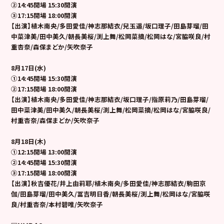
②14:45開場 15:30開演
③17:15開場 18:00開演
【出演】植木南央/多田愛佳/神志那結衣/兒玉遥/坂口理子/田島芽瑠/田
中菜津美/田中美久/朝長美桜/渕上舞/松岡菜摘/松岡はな/宮脇咲良/村
重杏奈/森保まどか/矢吹奈子
8
月17日(水)
①14:45開場 15:30開演
②17:15開場 18:00開演
【出演】植木南央/多田愛佳/神志那結衣/坂口理子/指原莉乃/田島芽瑠/
田中菜津美/田中美久/朝長美桜/渕上舞/松岡菜摘/松岡はな/宮脇咲良/
村重杏奈/森保まどか/矢吹奈子
8
月18日(木)
①12:15開場 13:00開演
②14:45開場 15:30開演
③17:15開場 18:00開演
【出演】秋吉優花/井上由莉耶/植木南央/多田愛佳/神志那結衣/駒田京
伽/田島芽瑠/田中美久/冨吉明日香/朝長美桜/渕上舞/松岡はな/宮脇咲
良/村重杏奈/本村碧唯/矢吹奈子