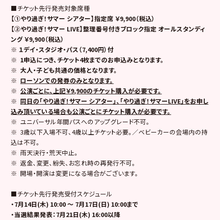
■チケット先行発売対象席種
【①
やり過ぎ！サマー シアター
】指定席 ￥9,900（税込）
【②
やり過ぎ！サマー LIVE
】整理番号付きブロック指定 オールスタンディ
ング ￥9,900（税込）
※ １デイ・スタジオ・パス（7,400円）付
※
1
申込につき、チケット4枚までのお申込みとなります。
※
大人・子ども共通の価格となります。
※
ローソンでの発券のみとなります。
※
公演ごとに、上記￥9,900のチケット購入が必要です。
※
同日の
「やり過ぎ！サマー シアター」、
「やり過ぎ！サマーLIVE」をお申し
込み頂いている場合も公演ごとにチケット購入が必要です。
※ ユニバーサル年間パスへのアップグレード不可。
※ 3歳以下入場不可、4歳以上チケット必要。／ベビーカーの会場内の持
込は不可。
※ 雨天決行・荒天中止。
※ 返金、変更、紛失、お忘れ時の再発行不可。
※ 開場・開演は変更になる場合がございます。
■チケット先行発売受付スケジュール
・7月14日(木) 10:00 ～ 7月17日(日) 10:00まで
・当選結果発表：7月21日(木) 16:00以降