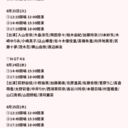
8
月23日(火)
①12:15開場 13:00開演
②14:45開場 15:30開演
③17:15開場 18:00開演
【出演】入山杏奈/大島涼花/岡田奈々/柏木由紀/加藤玲奈/川本紗矢/木
﨑ゆりあ/小嶋真子/込山榛香/佐々木優佳里/高橋朱里/向井地美音/武
藤十夢/茂木忍/横山由依/渡辺麻友
▽ＮＧＴ４８
8
月24日(水)
①14:45開場 15:30開演
②17:15開場 18:00開演
【出演】荻野由佳/小熊倫実/加藤美南/北原里英/佐藤杏樹/菅原りこ/高倉
萌香/太野彩香/中井りか/西潟茉莉奈/長谷川玲奈/本間日陽/村雲颯香/
山口真帆/山田野絵/清司麗菜
8
月25日(木)
①12:15開場 13:00開演
②14:45開場 15:30開演
③17:15開場 18:00開演