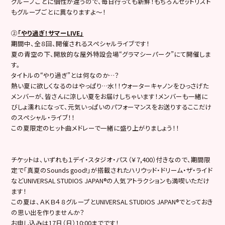
グループごとに個性が違うので、毎日行っても新鮮！もちろんセットリスト
もグループごとに異なりますよ〜！
②
「やり過ぎ！サマー
LIVE
」
期間中、全８回、開催されるスペシャルライブです！
夏の青空の下、開放的な屋外特設会場“グラマシーパーク”にて開催しま
す。
タイトルの“やり過ぎ”とは何なのか…？
熱い夏に欲しくなるのはやっぱり…水！！ウォーターキャノンをひっさげた
メンバーが、皆さんに涼しい夏をお届けしちゃいます！メンバーも一緒に
びしょ濡れになって、元気いっぱいのパフォーマンスをお送りするここだけ
のスペシャル・ライブ！！
この夏限定のヒット曲メドレーで一緒に盛り上がりましょう！！
チケットは、いずれも１デイ・スタジオ・パス（￥7,400）付きなので、期間限
定で「真夏のSounds good!」が搭載されたハリウッド・ドリーム・ザ・ライド
などUNIVERSAL STUDIOS JAPAN®の人気アトラクションも満喫いただけ
ます！
この夏は、ＡＫＢ４８グループとUNIVERSAL STUDIOS JAPAN®でとっておき
の思い出を作りませんか？
お申し込みは17日（日）10:00までです！