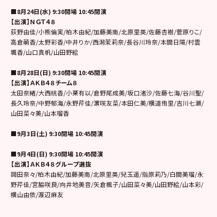
■8月24日(水) 9:30開場 10:45開演
【出演】ＮＧＴ４８
荻野由佳/小熊倫実/柏木由紀/加藤美南/北原里英/佐藤杏樹/菅原りこ/
高倉萌香/太野彩香/中井りか/西潟茉莉奈/長谷川玲奈/本間日陽/村雲
颯香/山口真帆/山田野絵
■8月28日(日) 9:30開場 10:45開演
【出演】ＡＫＢ４８チーム８
太田奈緒/大西桃香/小栗有以/倉野尾成美/坂口渚沙/佐藤七海/谷川聖/
長久玲奈/中野郁海/永野芹佳/濵咲友菜/本田仁美/横道侑里/吉川七瀬/
山田菜々美/山本瑠香
■9月3日(土) 9:30開場 10:45開演
■9月4日(日) 9:30開場 10:45開演
【出演】ＡＫＢ４８グループ選抜
岡田奈々/柏木由紀/加藤美南/北原里英/兒玉遥/指原莉乃/白間美瑠/永
野芹佳/宮脇咲良/向井地美音/矢倉楓子/山田菜々美/山田野絵/山本彩/
横山由依/渡辺麻友