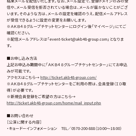
結果メールを配信いたします。なお、メール設定で、登録ドメインのみの受
信や、メール受信を拒否されている場合は、メールが届かないことがござ
います。そのような方は、メールの設定を確認のうえ、配信メールアドレス
が受信できるように設定の変更をお願いします。
※ＡＫＢ４８グループチケットセンターにログイン後「マイページ」にてご
確認ください。
※配信メールアドレスは「event-ticket@akb48-group.com」となりま
す。
■お申し込み方法
上記お申込み期間中に「ＡＫＢ４８グループチケットセンター」にてお申込
みが可能です。
アクセスはこちら→
http://ticket.akb48-group.com/
※ＡＫＢ４８グループチケットセンターをご利用の際は、会員登録（ＩＤ取
得）が必要です。
※新規会員登録をご希望の方はこちら→
http://ticket.akb48-group.com/home/mail_input.php
■お問い合わせ
［公演に関する内容］
・キョードーインフォメーション TEL／0570-200-888（10:00～18:00）