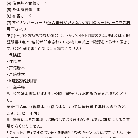
(4) 住民基本台帳カード
(5) 身体障害者手帳
(6) 在留カード
(7) マイナンバーカード（
個人番号が見えない、専用のカードケースをご利
用下さい。
）
▼(1)～(7)をお持ちでない場合は、下記、公的証明書の２点、もしくは公的
証明書１点と、名前が印字されている物１点以上で確認をとらせて頂きま
す。（公的証明書１点ではご入場できません）
・保険証
・住民票
・戸籍謄本
・戸籍抄本
・印鑑登録証明書
・年金手帳
※ 公的証明書はいずれも、公的に発行された状態のままお持ちくださ
い。
また住民票、戸籍謄本、戸籍抄本については発行後半年以内のものとし
ます。（コピー不可）
※ 譲渡によるご来場はお断りしておりますが、それでも、譲渡によるご来
場がなくなりません。
「チケット発売」ですので、受付期間終了後のキャンセルはできません。（受