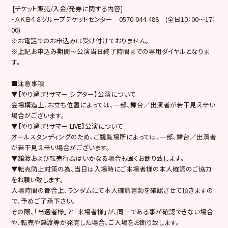
[チケット販売/入金/発券に関する内容]
・ＡＫＢ４８グループチケットセンター 0570-044-488 (全日10：00～17：
00)
※お電話でのお申込みは受け付けておりません。
※上記お申込み期間～公演当日終了時間までの専用ダイヤルとなりま
す。
■注意事項
▼【やり過ぎ！サマー シアター】公演について
会場構造上、お立ち位置によっては、一部、舞台／出演者が若干見え辛い
場合がございます。
▼【やり過ぎ！サマー LIVE】公演について
オールスタンディングのため、ご観覧場所によっては、一部、舞台／出演者
が若干見え辛い場合がございます。
▼譲渡および転売行為はいかなる場合も固くお断り致します。
▼転売防止対策の為、当日は入場時にご来場者様の本人確認のご協力
をお願い致します。
入場時間の都合上、ランダムにて本人確認書類を確認させて頂きますの
で、予めご了承下さい。
その際、「当選者様」と「来場者様」が、同一である事が確認できない場合
や、転売や譲渡等が発覚した場合、ご入場をお断り致します。