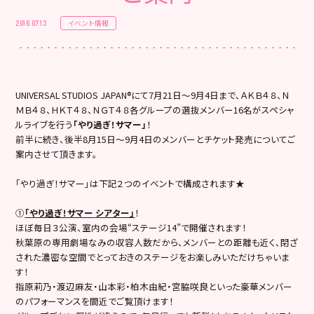
イベント情報
2016.07.13
UNIVERSAL STUDIOS JAPAN®にて7月21日〜9月4日まで、ＡＫＢ４８、Ｎ
ＭＢ４８、ＨＫＴ４８、ＮＧＴ４８各グループの選抜メンバー16名がスペシャ
ルライブを行う
「やり過ぎ！サマー」
！
前半に続き、後半8月15日〜9月4日のメンバーとチケット発売についてご
案内させて頂きます。
「やり過ぎ！サマー」は下記２つのイベントで構成されます★
①
「やり過ぎ！サマー
シアター」
！
ほぼ毎日３公演、室内の会場“ステージ14”で開催されます！
秋葉原の専用劇場なみの収容人数だから、メンバーとの距離も近く、閉ざ
された濃密な空間でとっておきのステージをお楽しみいただけちゃいま
す！
指原莉乃・渡辺麻友・山本彩・柏木由紀・宮脇咲良といった豪華メンバー
のパフォーマンスを間近でご覧頂けます！