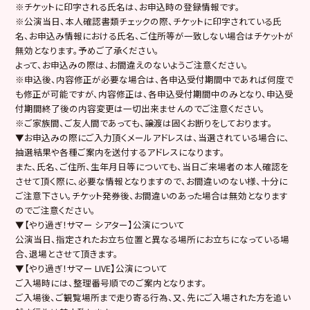
※チケットに印字される氏名は、お申込時の登録情報です。
※公演当日、本人確認書類チェックの際、チケットに印字されている氏
名、お申込み情報における氏名、ご住所等が一致しない場合はチケットが
無効となります。予めご了承ください。
よって、お申込みの際は、お間違えのないようご注意ください。
※申込後、内容修正が必要な場合は、各申込受付期間中であれば何度で
も修正が可能ですが、内容修正は、各申込受付期間中のみとなり、申込受
付期間終了後の内容変更は一切出来ませんのでご注意ください。
※ご家族間、ご友人間であっても、譲渡は固くお断りをしております。
▼お申込みの際にご入力頂くメールアドレスは、当選されている場合に、
抽選結果や各種ご案内を送付するアドレスになります。
また、氏名、ご住所、生年月日等についても、当日ご来場者の本人確認を
させて頂く際に、必要な情報となりますので、お間違いのない様、十分に
ご注意下さい。チケット発券後、お間違いのあった場合は無効となります
のでご注意ください。
▼【やり過ぎ！サマー シアター】公演について
公演当日、指定されたお立ち位置と異なる場所にお立ちになっている場
合、退場とさせて頂きます。
▼【やり過ぎ！サマー LIVE】公演について
ご入場時には、整理番号順でのご案内となります。
ご入場後、ご観覧場所まで走り寄る行為、又、先にご入場された方を追い