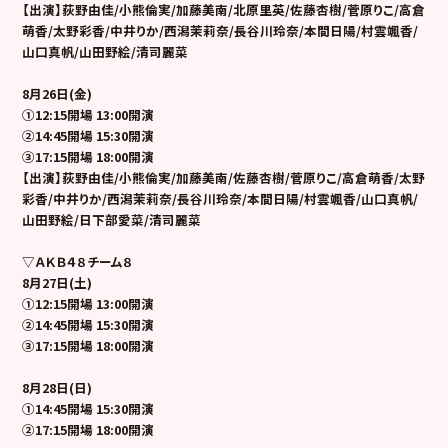
【出演】荻野由佳/小熊倫実/加藤美南/北原里英/佐藤杏樹/菅原りこ/高倉
萌香/太野彩香/中井りか/西潟茉莉奈/長谷川玲奈/本間日陽/村雲颯香/
山口真帆/山田野絵/清司麗菜
8
月26日(金)
①12:15開場 13:00開演
②14:45開場 15:30開演
③17:15開場 18:00開演
【出演】荻野由佳/小熊倫実/加藤美南/佐藤杏樹/菅原りこ/高倉萌香/太野
彩香/中井りか/西潟茉莉奈/長谷川玲奈/本間日陽/村雲颯香/山口真帆/
山田野絵/日下部愛菜/清司麗菜
▽ＡＫＢ４８チーム８
8
月27日(土)
①12:15開場 13:00開演
②14:45開場 15:30開演
③17:15開場 18:00開演
8
月28日(日)
①14:45開場 15:30開演
②17:15開場 18:00開演