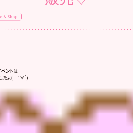
fe & Shop
イベント
は
たよ( ´∀｀)