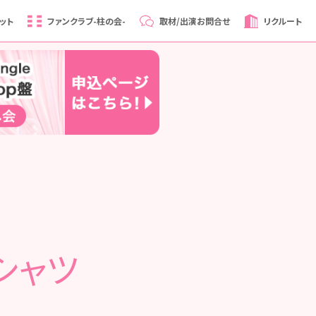
ット
ファンクラブ
-柱の会-
取材/出演
お問合せ
リクルート
シャツ