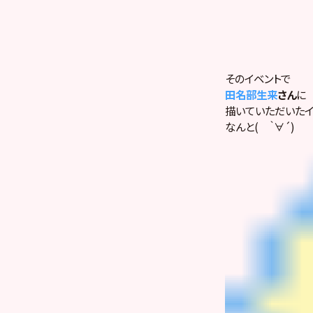
そのイベントで
田名部生来
さん
に
描いていただいた
なんと
( ｀∀´)