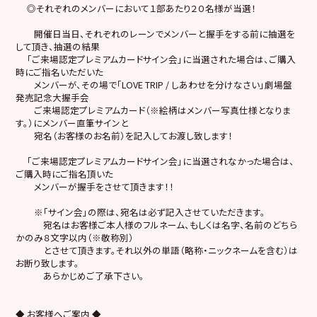
◎それぞれのメンバーにおいて１部あたり２０名様が当選！
開催日当日、それぞれのレーンでメンバーと握手をする前に抽選を
して頂き、抽選の結果
「ご来場認定プレミアムカードサイン会」に当選された場合は、ご購入
時にご指名いただいた
メンバーが、その場で「LOVE TRIP / しあわせを分けなさい」劇場盤
発売記念大握手会
ご来場認定プレミアムカード（※絵柄はメンバー写真仕様となりま
す。）にメンバー直筆サインと
宛名（お客様のお名前）を記入してお渡し致します！
「ご来場認定プレミアムカードサイン会」に当選されなかった場合は、
ご購入時にご指名頂いた
メンバーが握手をさせて頂きます！！
※「サイン会」の際は、宛名は必ず記入させていただきます。
宛名はお客様ご本人様のフルネーム、もしくは名字、名前のどちら
かのみ８文字以内（※敬称別）
とさせて頂きます。それ以外の単語（略称・ニックネームを含む）は
お断り致します。
あらかじめご了承下さい。
◆ お客様へご案内 ◆