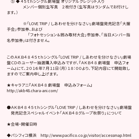
⑤ ◆ ４５ｔｈシングル劇場盤 オリジナルクレジット入り
メンバー個別生写真 ２枚付き（生写真はランダムでお付けし
ます。）
※「LOVE TRIP / しあわせを分けなさい」劇場盤発売記念「大握
手会」参加券、および
「フォトセッション＆囲み取材大会」参加券、「当日メンバー指
名参加券」は付きません。
このＡＫＢ４８ ４５ｔｈシングル「LOVE TRIP / しあわせを分けなさい」劇場
盤ＣＤのユーザー抽選購入申込みですが、『ＡＫＢ４８ 劇場盤 申込フォ
ーム』にて、２０１６年７月１1日（月）１８：００より、下記内容にて開始致し
ますのでご案内申し上げます。
★キャラアニ『ＡＫＢ４８ 劇場盤 申込みフォーム』
http://akb48.chara-ani.com/
●ＡＫＢ４８ ４５ｔｈシングル「LOVE TRIP / しあわせを分けなさい」劇場盤
発売記念スペシャルイベント「ＡＫＢ４８グループ秋祭り」について
★会場・開催日時
◆パシフィコ横浜 http://www.pacifico.co.jp/visitor/accessmap.html