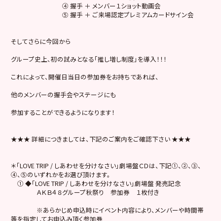
④ 握手 ＋ メンバー１ショット動画会
⑤ 握手 ＋ ご来場認定プレミアムカードサイン会
そしてさらに今回から
グループ史上、初の試みとなる「推し増し制度」を導入！！！
これによって、開催日当日の参加券をお持ちであれば、
他のメンバーの握手会やステージにも
参加することができるようになります！
★★★ 詳細につきましては、下記のご案内をご確認下さい ★★★
＊「LOVE TRIP / しあわせを分けなさい」劇場盤ＣＤは、下記①、②、③、
④、⑤のいずれかをお選び頂けます。
① ◆「LOVE TRIP / しあわせを分けなさい」劇場盤 発売記念
ＡＫＢ４８グループ秋祭り 参加券 １枚付き
※あらかじめ申込時にイベント内容により、メンバーや時間帯
等を指定してお申込み頂く参加券