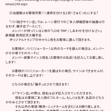
nmax1243.aspx
◎当選数はお客様次第！！！運命を分ける２択！さぁどっちにする？
「ババ抜きサイン会」では、レーン受付でのご本人様確認後の抽選は行
なわず、握手会ブースにて、
メンバーが持っている２枚の「LOVE TRIP / しあわせを分けなさい」
劇場盤 発売記念大握手会
オリジナルトランプの中から１枚をお客様に選んで頂きます。
お客様が、ババ（ジョーカー）以外のカードを選んだ場合は、メンバー
がその場でそのカードに
メンバー直筆サインと宛名（お客様のお名前）を記入してお渡し致し
します！
お客様がババ（ジョーカー）を選ばれた場合、サインはできませんが、
そのカードは差し上げます！
どちらの場合も「握手」はさせて頂きます！
※「サイン会」の際は、宛名は必ず記入させていただきます。
宛名はお客様ご本人様のフルネーム、もしくは名字、名前のどちら
かのみとさせて頂きます。
それ以外の単語（略称・ニックネームを含む）はお断り致します。
また、使用する文字や、文字数等につきましても制限をさせていた