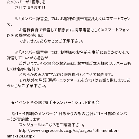
たメンバーが「握手」を
させて頂きます！！
※「メンバー録音会」では、お客様の携帯電話もしくはスマートフォン
で、
お客様自身で録音して頂きます。携帯電話もしくはスマートフォン
以外の機材の使用は
できません。あらかじめご了承下さい。
※「メンバー録音会」では、お客様のお名前を事前におうかがいして
録音していただく場合が
ございます。その場合のお名前は、お客様ご本人様のフルネームも
しくは名字、名前の
どちらかのみ８文字以内（※敬称別）とさせて頂きます。
それ以外の単語（略称・ニックネームを含む）はお断り致します。あ
らかじめご了承下さい。
★イベント その⑤：握手＋メンバー１ショット動画会
◎１〜４部制のメンバー（１日あたりの部の合計が１〜４部のメンバ
ー）が実施致します！
スケジュールはこちらをご確認下さい。
http://www.kingrecords.co.jp/cs/pages/45th-member-
nmax1243.aspx