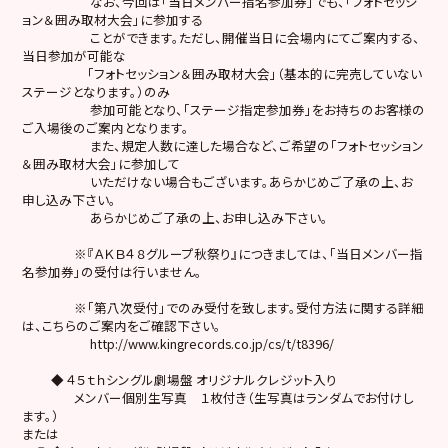
なお、今回は「当日メンバー指名参加券」でも、「フォトセッシ
ョン＆囲み取材大会」に参加する
ことができます。ただし、開催当日に会場内にてご案内する、
当日参加が可能な
「フォトセッション＆囲み取材大会」（基本的に完売していない
ステージとなります。）のみ
参加可能となり、「ステージ指定参加券」をお持ちのお客様の
ご入場後のご案内となります。
また、規定人数に達した場合など、ご希望の「フォトセッション
＆囲み取材大会」に参加して
いただけない場合もございます。あらかじめご了承の上、お
申し込み下さい。
あらかじめご了承の上、お申し込み下さい。
※『ＡＫＢ４８グループ秋祭り』につきましては、「当日メンバー指
名参加券」の受付は行いません。
※「第八次受付」でのみ受付を致します。受付方法に関する詳細
は、こちらのご案内をご確認下さい。
http://www.kingrecords.co.jp/cs/t/t8396/
◆ ４５ｔｈシングル劇場盤 オリジナルクレジット入り
メンバー個別生写真 １枚付き（生写真はランダムでお付けし
ます。）
または