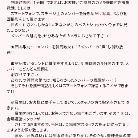
制限時間内（１分間）であれば、お客様がご持参のカメラ機能付き携帯
電話、もしくは
スマートフォンで、ステージ上のメンバーを好きなだけ写真、および動
画撮影をして頂けます！！
世の中にひとつしかない、あなただけのベストショットや、今までに見
たことのない
メンバーの魅力を、ぜひあなたのカメラにおさめて下さい！！
★囲み取材・・・メンバーを質問攻めに！？メンバーの“声”も 録り放
題！！
取材記者がタレントに質問をするように、制限時間の５分間の中で、メ
ンバーにどんどん質問を
浴びせて下さい！
あなたの質問次第では、知らなかったメンバーの素顔が・・・！？
そしてそれを携帯電話もしくはスマートフォンで録音することができま
す！！
※質問は、お客様に挙手をして頂いて、スタッフの方で指名をさせて頂
きます。
質問内容によっては、お答えできない場合もございます。その判断は、
会場運営スタッフが
させて頂きますので、当日は、会場運営スタッフの指示に従って頂け
ますようお願い致します。
また、「囲み取材」には制限時間があります。そのため、皆様全員の質