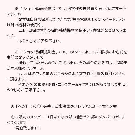
※「１ショット動画撮影会」では、お客様の携帯電話もしくはスマート
フォンで、
お客様自身で撮影して頂きます。携帯電話もしくはスマートフォン
以外の機材の使用や、
三脚・自撮り棒等の撮影補助機材の使用、写真撮影などはできま
せん。
あらかじめご了承下さい。
※「１ショット動画撮影会」では、コメントによって、お客様のお名前を
事前におうかがいして
撮影していただく場合がございます。その場合のお名前は、お客様
ご本人様のフルネーム
もしくは名字、名前のどちらかのみ８文字以内（※敬称別）とさせ
て頂きます。
それ以外の単語（略称・ニックネームを含む）はお断り致します。あ
らかじめご了承下さい。
★イベント その①：握手＋ご来場認定プレミアムカードサイン会
◎５部制のメンバー（１日あたりの部の合計が５部のメンバー）が、す
べての部で
実施致します！