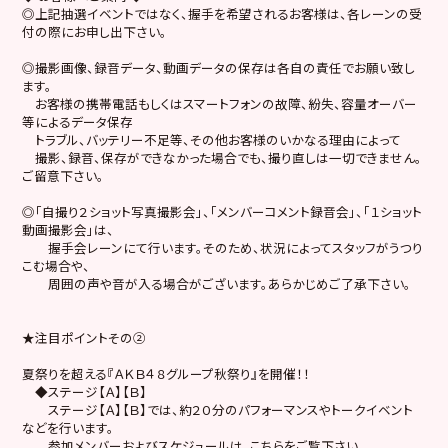
◎上記抽選イベントではなく、握手を希望されるお客様は、各レーンの受
付の際にお申し出下さい。
◎撮影画像、録音データ、動画データの保存は各自の責任でお願い致し
ます。
お客様の携帯電話もしくはスマートフォンの故障、紛失、容量オーバー
等によるデータ保存
トラブル、バッテリー不足等、その他お客様のいかなる理由によって
撮影、録音、保存ができなかった場合でも、撮り直しは一切できません。
ご留意下さい。
◎「自撮り２ショット写真撮影会」、「メンバーコメント録音会」、「１ショット
動画撮影会」は、
握手会レーンにて行います。そのため、状況によってスタッフがうつり
こむ場合や、
周囲の声や音が入る場合がございます。あらかじめご了承下さい。
★注目ポイントその②
夏祭りを超える『ＡＫＢ４８グループ秋祭り』を開催！！
◆ステージ【Ａ】【Ｂ】
ステージ【Ａ】【Ｂ】では、約２０分のパフォーマンスやトークイベント
などを行います。
参加メンバーおよびスケジュールは、こちらをご覧下さい。