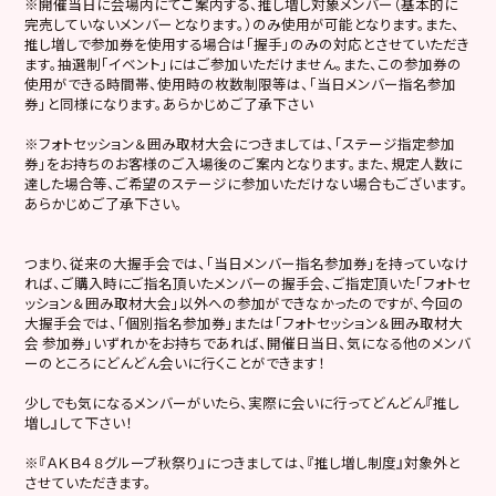
※開催当日に会場内にてご案内する、推し増し対象メンバー（基本的に
完売していないメンバーとなります。）のみ使用が可能となります。また、
推し増しで参加券を使用する場合は「握手」のみの対応とさせていただき
ます。抽選制「イベント」にはご参加いただけません。また、この参加券の
使用ができる時間帯、使用時の枚数制限等は、「当日メンバー指名参加
券」と同様になります。あらかじめご了承下さい
※フォトセッション＆囲み取材大会につきましては、「ステージ指定参加
券」をお持ちのお客様のご入場後のご案内となります。また、規定人数に
達した場合等、ご希望のステージに参加いただけない場合もございます。
あらかじめご了承下さい。
つまり、従来の大握手会では、「当日メンバー指名参加券」を持っていなけ
れば、ご購入時にご指名頂いたメンバーの握手会、ご指定頂いた「フォトセ
ッション＆囲み取材大会」以外への参加ができなかったのですが、今回の
大握手会では、「個別指名参加券」または「フォトセッション＆囲み取材大
会 参加券」いずれかをお持ちであれば、開催日当日、気になる他のメンバ
ーのところにどんどん会いに行くことができます！
少しでも気になるメンバーがいたら、実際に会いに行ってどんどん『推し
増し』して下さい！
※『ＡＫＢ４８グループ秋祭り』につきましては、『推し増し制度』対象外と
させていただきます。