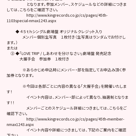
となります。参加メンバー、スケジュールなどの詳細につきま
しては、こちらをご確認下さい。
http://www.kingrecords.co.jp/cs/pages/45th-
1103special-nmax1243.aspx
◆ ４５ｔｈシングル劇場盤 オリジナルクレジット入り
メンバー個別生写真 １枚付き（生写真はランダムでお付けし
ます。）
または
② ◆「LOVE TRIP / しあわせを分けなさい」劇場盤 発売記念
大握手会 参加券 １枚付き
※あらかじめ申込時にメンバー・部を指定してお申込み頂く参
加券となります。
※今回は各部ごとに内容の異なる「大握手会」を開催いたしま
す！
イベント内容は、メンバー・部によって異なり、抽選制となりま
す！！
メンバーごとのスケジュール詳細につきましては、こちらをご
確認下さい。
http://www.kingrecords.co.jp/cs/pages/45th-member-
nmax1243.aspx
イベント内容や詳細につきましては、下記のご案内をご確認
下さい。