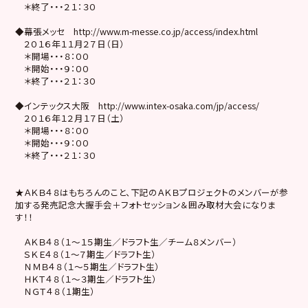
＊終了・・・２１：３０
◆幕張メッセ http://www.m-messe.co.jp/access/index.html
２０１６年１１月２７日（日）
＊開場・・・８：００
＊開始・・・９：００
＊終了・・・２１：３０
◆インテックス大阪 http://www.intex-osaka.com/jp/access/
２０１６年１２月１７日（土）
＊開場・・・８：００
＊開始・・・９：００
＊終了・・・２１：３０
★ＡＫＢ４８はもちろんのこと、下記のＡＫＢプロジェクトのメンバーが参
加する発売記念大握手会＋フォトセッション＆囲み取材大会になりま
す！！
ＡＫＢ４８（１～１５期生／ドラフト生／チーム８メンバー）
ＳＫＥ４８（１～７期生／ドラフト生）
ＮＭＢ４８（１～５期生／ドラフト生）
ＨＫＴ４８（１～３期生／ドラフト生）
ＮＧＴ４８（１期生）