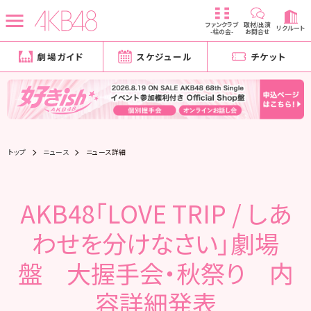
ファンクラブ
取材/出演
リクルート
-柱の会-
お問合せ
劇場ガイド
スケジュール
チケット
トップ
ニュース
ニュース詳細
AKB48「LOVE TRIP / しあ
わせを分けなさい」劇場
盤 大握手会・秋祭り 内
容詳細発表