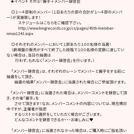
★イベント その③：握手＋メンバー録音会
◎１〜４部制のメンバー（１日あたりの部の合計が１〜４部のメンバ
ー）が実施致します！
スケジュールはこちらをご確認下さい。
http://www.kingrecords.co.jp/cs/pages/45th-member-
nmax1243.aspx
◎それぞれのメンバーにおいて１部あたり１００名様の当選！
（劇場盤の販売がすべて終了した段階で１００名様の定数に達してい
ない場合は、当日の抽選は
行わず、もれなく「メンバー録音会」を行います。）
「メンバー録音会」は、それぞれのレーンでメンバーと握手をする前に
抽選をして頂き、
抽選の結果「メンバー録音会」に当選された場合にご参加頂けます。
「メンバー録音会」に当選された場合は、メンバーコメントを録音して頂
き、その後「握手」を
させて頂きます！なお、メンバーコメントの内容については、現在検討
中ですが、主催者が指定
するリストから選択をしていただく場合がございます。
どんなコメントを録音できるか・・・お楽しみに♥
「メンバー録音会」に当選されなかった場合は、ご購入時にご指名頂い