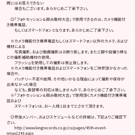
問にはお答えできない
場合もございます。あらかじめご了承下さい。
◎「フォトセッション＆囲み取材大会」で使用できるのは、カメラ機能付
き携帯電話、
もしくはスマートフォンとなります。あらかじめご了承下さい。
※カメラ機能付き携帯電話もしくはスマートフォン以外のカメラ、および
機材による
写真撮影、および動画撮影はお断り致します。また三脚や自撮り棒な
どの撮影補助機材の使用、
フラッシュを使用しての撮影は禁止致します。
※カメラ機能付き携帯電話およびスマートフォンをご持参頂かなかった
場合や、
バッテリー不足や故障、その他いかなる理由によって撮影や保存が
出来なかった場合
なども、振替等の対応は致しませんので、あらかじめご了承下さい。
※「フォトセッション＆囲み取材大会」で使用頂くカメラ機能付き携帯電
話および
スマートフォンは、お一人様１台までとさせて頂きます。
◎参加メンバー、およびスケジュールなどの詳細は、下記よりご確認下
さい。
http://www.kingrecords.co.jp/cs/pages/45th-event-
nmax1243.aspx