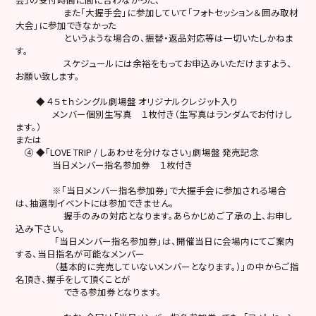
また「大握手会」に参加していて「フォトセッション＆囲み取材
大会」に参加できなかった
というような場合の、振替・返品対応等は一切いたしかねま
す。
スケジュールには余裕をもってお申込みいただけますよう、
お願い致します。
◆ ４５ｔｈシングル劇場盤 オリジナルクレジット入り
メンバー個別生写真 １枚付き（生写真はランダムでお付けし
ます。）
または
④ ◆「LOVE TRIP / しあわせを分けなさい」劇場盤 発売記念
当日メンバー指名参加券 １枚付き
※「当日メンバー指名参加券」で大握手会に参加される場合
は、抽選制イベントには参加できません。
握手のみの対応となります。あらかじめご了承の上、お申し
込み下さい。
「当日メンバー指名参加券」は、開催当日に会場内にてご案内
する、当日指名が可能なメンバー
（基本的に完売していないメンバーとなります。）」の中からご指
名頂き、握手をして頂くことが
できる参加券となります。