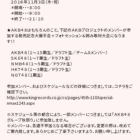
２０１６年１１月３日（木・祝）
＊開場・・・８：００
＊開始・・・９：００
＊終了・・・２１：１０
★ＡＫＢ４８はもちろんのこと、下記のＡＫＢプロジェクトのメンバーが参
加する発売記念大握手会＋フォトセッション＆囲み取材大会になりま
す！！
ＡＫＢ４８（１～１５期生／ドラフト生／チーム８メンバー）
ＳＫＥ４８（１～７期生／ドラフト生）
ＮＭＢ４８（１～５期生／ドラフト生）
ＨＫＴ４８（１～３期生／ドラフト生）
ＮＧＴ４８（１期生）
参加メンバー、およびスケジュールなどの詳細につきましては、コチラをご
確認下さい。
http://www.kingrecords.co.jp/cs/pages/45th-1103special-
nmax1243.aspx
※スケジュール等の都合により、一部メンバーにつきましては「ＡＫＢ４８
グループ秋祭り」に参加致しません。
※メンバーは、急遽不参加となる場合がございます。変更の際は、改めて
ご案内致します。あらかじめご了承下さいますよう、お願い申し上げます。