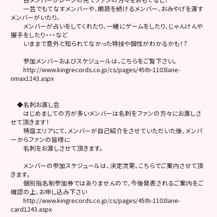
一芸でもてなすメンバーや、朗読を続けるメンバー、おみやげを渡す
メンバーがいたり、
メンバーが占いをしてくれたり、一緒にゲームをしたり、じゃんけんや
握手をしたり・・・など
いままで意外と知られてなかった特技や個性がわかるかも！？
参加メンバーおよびスケジュールは、こちらをご覧下さい。
http://www.kingrecords.co.jp/cs/pages/45th-1103lane-
nmax1243.aspx
◆名刺お渡し会
はじめましての方が多いメンバーは名刺をファンの方々にお渡しさ
せて頂きます！
特設エリアにて、メンバーが自己紹介をさせていただいた後、メンバ
ーからファンの皆様に
名刺をお渡しさせて頂きます。
メンバーの参加スケジュールは、決定次第、こちらでご案内させて頂
きます。
個別指名制参加券ではありませんので、今後発表されるご案内をご
確認の上、お申し込み下さい
http://www.kingrecords.co.jp/cs/pages/45th-1103lane-
card1243.aspx