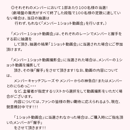
◎それぞれのメンバーにおいて１部あたり１００名様の当選！
（劇場盤の販売がすべて終了した段階で１００名様の定数に達してい
ない場合は、当日の抽選は
行わず、もれなく「メンバー１ショット動画会」を行います。）
「メンバー１ショット動画会」は、それぞれのレーンでメンバーと握手を
する前に抽選を
して頂き、抽選の結果「１ショット動画会」に当選された場合にご参加
頂けます。
「メンバー１ショット動画撮影会」に当選された場合は、メンバーの１シ
ョット動画を撮影して
頂き、その後「握手」をさせて頂きます！なお、動画の内容について
は、
メンバーキャッチフレーズ や メンバーからの神告白！またはメンバー
とのにらめっこ・・・
など、主催者が指定するリストから選択をして動画撮影をいただく場
合がございます。
内容については、ファンの皆様の熱い期待に応えられるよう、現在、
鋭意検討中です！！！
「１ショット動画会」に当選されなかった場合は、ご購入時にご指名頂
いたメンバーが「握手」
をさせて頂きます！！