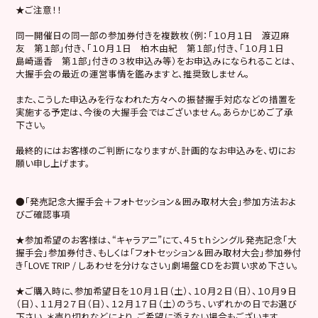
★ご注意！！
同一開催日の同一部の参加券付きを複数枚（例：「１０月１日 渡辺麻
友 第１部」付き、「１０月１日 柏木由紀 第１部」付き、「１０月１日
島崎遥香 第１部」付きの３枚申込み等）をお申込みになられることは、
大握手会の最近の運営事情を鑑みますと、推奨致しません。
また、こうした申込みを行なわれた方々への振替握手対応などの措置を
実施する予定は、今後の大握手会ではございません。あらかじめご了承
下さい。
最終的にはお客様のご判断になりますが、計画的なお申込みを、切にお
願い申し上げます。
●「発売記念大握手会＋フォトセッション＆囲み取材大会」参加方法およ
びご確認事項
★参加希望のお客様は、“キャラアニ”にて、４５ｔｈシングル発売記念「大
握手会」参加券付き、もしくは「フォトセッション＆囲み取材大会」参加券付
き「LOVE TRIP / しあわせを分けなさい」劇場盤ＣＤをお買い求め下さい。
★ご購入時に、参加希望日を１０月１日（土）、１０月２日（日）、１０月９日
（日）、１１月２７日（日）、１２月１７日（土）のうち、いずれかの日でお選び
下さい。＊売り切れなどにより、ご希望に添えない場合もございます。