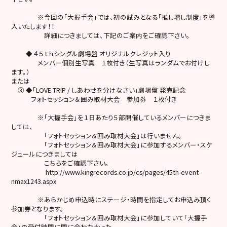
※今回の「大握手会」では、初の試みとなる「推し増し制度」を導
入いたします！！
詳細につきましては、下記のご案内をご確認下さい。
◆ ４５ｔｈシングル劇場盤 オリジナルクレジット入り
メンバー個別生写真 １枚付き（生写真はランダムでお付けし
ます。）
または
③ ◆「LOVE TRIP / しあわせを分けなさい」劇場盤 発売記念
フォトセッション＆囲み取材大会 参加券 １枚付き
※「大握手会」を１日あたり５部開催しているメンバーにつきま
しては、
「フォトセッション＆囲み取材大会」は行いません。
「フォトセッション＆囲み取材大会」に参加するメンバー・スケ
ジュールにつきましては
こちらをご確認下さい。
http://www.kingrecords.co.jp/cs/pages/45th-event-
nmax1243.aspx
※あらかじめ申込時にステージ・時間を指定してお申込み頂く
参加券となります。
「フォトセッション＆囲み取材大会」に参加していて「大握手
会」の受付時間に間に合わなかった、