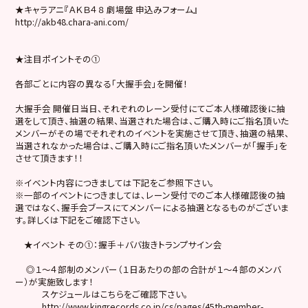
★キャラアニ『ＡＫＢ４８ 劇場盤 申込みフォーム』
http://akb48.chara-ani.com/
★注目ポイントその①
各部ごとに内容の異なる「大握手会」を開催！
大握手会 開催日当日、それぞれのレーン受付にてご本人様確認後に抽
選をして頂き、抽選の結果、当選された場合は、ご購入時にご指名頂いた
メンバーがその場でそれぞれのイベントを実施させて頂き、抽選の結果、
当選されなかった場合は、ご購入時にご指名頂いたメンバーが「握手」を
させて頂きます！！
※イベント内容につきましては下記をご参照下さい。
※一部のイベントにつきましては、レーン受付でのご本人様確認後の抽
選ではなく、握手会ブースにてメンバーによる抽選となるものがございま
す。詳しくは下記をご確認下さい。
★イベント その①：握手＋ババ抜きトランプサイン会
◎１〜４部制のメンバー（１日あたりの部の合計が１〜４部のメンバ
ー）が実施致します！
スケジュールはこちらをご確認下さい。
http://www.kingrecords.co.jp/cs/pages/45th-member-