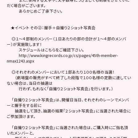
だく場合がございます。
あらかじめご了承下さい。
★イベント その②：握手＋自撮り２ショット写真会
◎１〜４部制のメンバー（１日あたりの部の合計が１〜４部のメンバ
ー）が実施致します！
スケジュールはこちらをご確認下さい。
http://www.kingrecords.co.jp/cs/pages/45th-member-
nmax1243.aspx
◎それぞれのメンバーにおいて１部あたり１００名様の当選！
（劇場盤の販売がすべて終了した段階で１００名様の定数に達してい
ない場合は、当日の抽選は
行わず、もれなく「自撮り２ショット写真会」を行います。）
「自撮り２ショット写真会」は、開催日当日、それぞれのレーンでメンバ
ーと握手をする前に
抽選をして頂き、抽選の結果「２ショット写真会」に当選された場合に
ご参加頂けます。
「自撮り２ショット写真会」に当選された場合は、ご購入時にご指名頂
いたメンバーと、