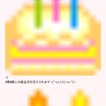
で
3月8日
にお誕生日を迎えられますヽ(*・ω・)人(・ω・*)ノ