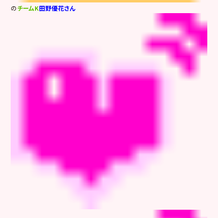
の
チームK
田野優花さん