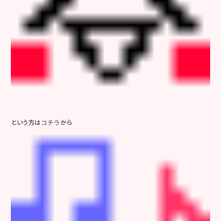
という方は
から
コチラ