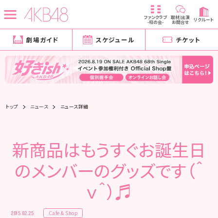
ファンクラブ
取材/出演
リクルート
-柱の会-
お問合せ
劇場ガイド
スケジュール
チケット
トップ
ニュース
ニュース詳細
新商品はもうすぐお誕生日
のメンバーのグッズです（＾
ｖ＾）♬
Cafe & Shop
2015.02.25