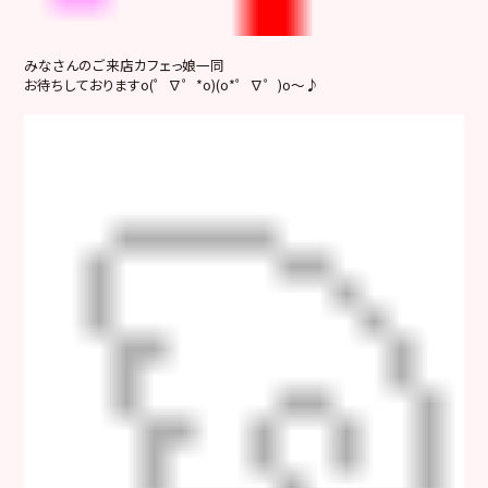
みなさんのご来店カフェっ娘一同
お待ちしておりますo(゜∇゜*o)(o*゜∇゜)o～♪