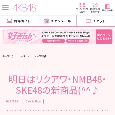
ファンクラブ
取材/出演
リクルート
-柱の会-
お問合せ
劇場ガイド
スケジュール
チケット
トップ
ニュース
ニュース詳細
明日はリクアワ・NMB48・
SKE48の新商品(^^♪
Cafe & Shop
2015.06.26