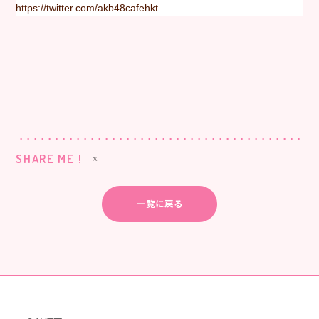
https://twitter.com/akb48cafehkt
SHARE ME !
一覧に戻る