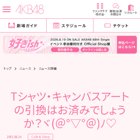
ファンクラブ
取材/出演
リクルート
-柱の会-
お問合せ
劇場ガイド
スケジュール
チケット
トップ
ニュース
ニュース詳細
Tシャツ・キャンバスアート
の引換はお済みでしょう
か？ヾ(＠°▽°＠)ﾉ♡
Cafe & Shop
2015.06.24