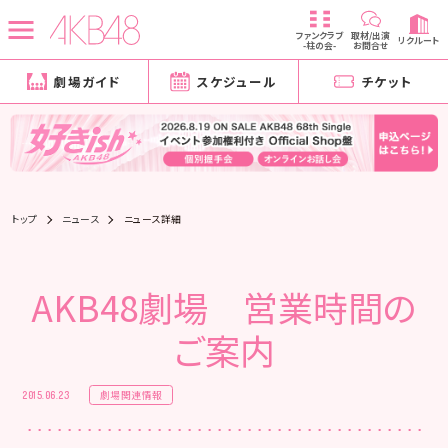
ファンクラブ
取材/出演
リクルート
-柱の会-
お問合せ
劇場ガイド
スケジュール
チケット
トップ
ニュース
ニュース詳細
AKB48劇場 営業時間の
ご案内
劇場関連情報
2015.06.23