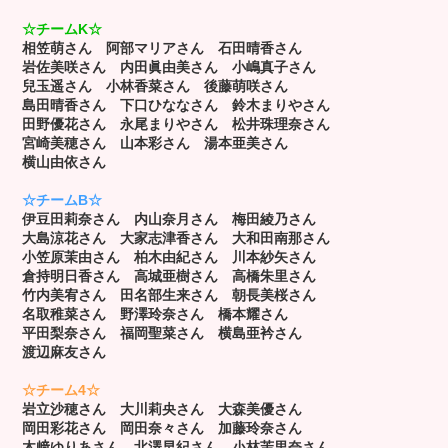
☆チームK☆
相笠萌さん 阿部マリアさん 石田晴香さん
岩佐美咲さん 内田眞由美さん
小嶋真子さん
兒玉遥さん 小林香菜さん
後藤萌咲さん
島田晴香さん 下口ひななさん
鈴木まりやさん
田野優花さん
永尾まりやさん 松井珠理奈さん
宮崎美穂さん
山本彩さん 湯本亜美さん
横山由依さん
☆チームB☆
伊豆田莉奈さん 内山奈月さん 梅田綾乃さん
大島涼花さん 大家志津香さん
大和田南那さん
小笠原茉由さん 柏木由紀さん
川本紗矢さん
倉持明日香さん 高城亜樹さん
高橋朱里さん
竹内美宥さん 田名部生来さん
朝長美桜さん
名取稚菜さん 野澤玲奈さん
橋本耀さん
平田梨奈さん 福岡聖菜さん
横島亜衿さん
渡辺麻友さん
☆チーム4☆
岩立沙穂さん 大川莉央さん 大森美優さん
岡田彩花さん 岡田奈々さん 加藤玲奈さん
木﨑ゆりあさん 北澤早紀さん
小林茉里奈さん