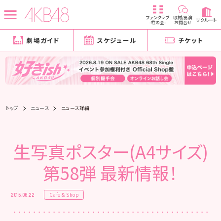
ファンクラブ
取材/出演
リクルート
-柱の会-
お問合せ
劇場ガイド
スケジュール
チケット
トップ
ニュース
ニュース詳細
生写真ポスター(A4サイズ)
第58弾 最新情報！
Cafe & Shop
2015.06.22