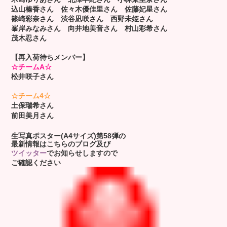
込山榛香さん 佐々木優佳里さん
佐藤妃星さん
篠崎彩奈さん 渋谷凪咲さん
西野未姫さん
峯岸みなみさん 向井地美音さん 村山彩希さん
茂木忍さん
【再入荷待ちメンバー】
☆チームA☆
松井咲子さん
☆チーム4☆
土保瑞希さん
前田美月さん
生写真ポスター(A4サイズ)第58弾の
最新情報はこちらのブログ及び
ツイッター
でお知らせしますので
ご確認ください