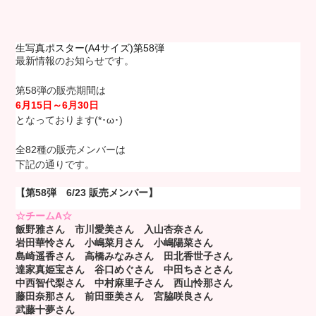
生写真ポスター(A4サイズ)第58弾
最新情報のお知らせです。
第58弾の販売期間は
6月15日～6月30日
となっております(*･ω･)
全82種の販売メンバーは
下記の通りです。
【第58弾 6/23 販売メンバー】
☆チームA☆
飯野雅さん 市川愛美さん 入山杏奈さん
岩田華怜さん 小嶋菜月さん
小嶋陽菜さん
島崎遥香さん 高橋みなみさん
田北香世子さん
達家真姫宝さん 谷口めぐさん
中田ちさとさん
中西智代梨さん 中村麻里子さん
西山怜那さん
藤田奈那さん
前田亜美さん
宮脇咲良さん
武藤十夢さん