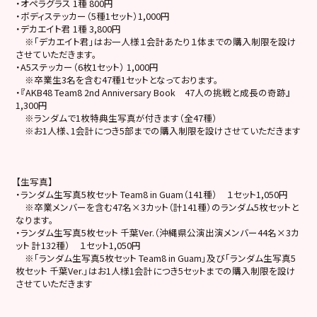
・オペラグラス 1種 800円
・ボディステッカー（5種1セット）1,000円
・デカエイト君 1種 3,800円
※「デカエイト君」はお一人様１会計あたり１体までの購入制限を設け
させていただきます。
・A5ステッカー（6枚1セット） 1,000円
※卒業生3名を含む47種1セットとなっております。
・『AKB48 Team8 2nd Anniversary Book 47人の挑戦と成長の奇跡』
1,300円
※ランダムで1枚特典生写真が付きます（全47種）
※お1人様、1会計につき5部までの購入制限を設けさせていただきます
【生写真】
・ランダム生写真5枚セット Team8 in Guam（141種） １セット1,050円
※卒業メンバーを含む47名×3カット（計141種）のランダム5枚セットと
なります。
・ランダム生写真5枚セット 千葉Ver.（沖縄県公演出演メンバー44名×3カ
ット 計132種） １セット1,050円
※「ランダム生写真5枚セット Team8 in Guam」及び「ランダム生写真5
枚セット 千葉Ver.」はお1人様1会計につき5セットまでの購入制限を設け
させていただきます