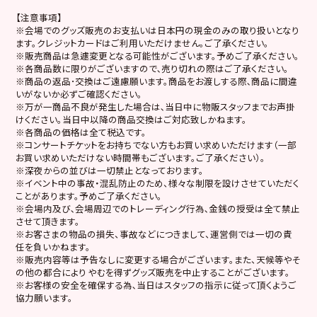
【注意事項】
※会場でのグッズ販売のお支払いは日本円の現金のみの取り扱いとなり
ます。クレジットカードはご利用いただけません。ご了承ください。
※販売商品は急遽変更となる可能性がございます。予めご了承ください。
※各商品数に限りがございますので､売り切れの際はご了承ください。
※商品の返品･交換はご遠慮願います。商品をお渡しする際､商品に間違
いがないか必ずご確認ください。
※万が一商品不良が発生した場合は､当日中に物販スタッフまでお声掛
けください。当日中以降の商品交換はご対応致しかねます。
※各商品の価格は全て税込です。
※コンサートチケットをお持ちでない方もお買い求めいただけます（一部
お買い求めいただけない時間帯もございます。ご了承ください）。
※深夜からの並びは一切禁止となっております。
※イベント中の事故・混乱防止のため、様々な制限を設けさせていただく
ことがあります。予めご了承ください。
※会場内及び､会場周辺でのトレーディング行為､金銭の授受は全て禁止
させて頂きます。
※お客さまの物品の損失、事故などにつきまして、運営側では一切の責
任を負いかねます。
※販売内容等は予告なしに変更する場合がございます。また、天候等やそ
の他の都合により やむを得ずグッズ販売を中止することがございます。
※お客様の安全を確保する為､当日はスタッフの指示に従って頂くようご
協力願います。