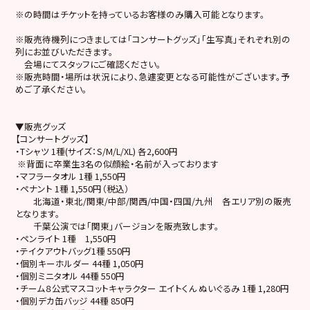
※の時間はチケットを持っているお客様のみ購入可能となります。
※販売待機列につきましては「コンサートグッズ」「生写真」それぞれ別の
列にお並びいただきます。
会場にてスタッフにご確認ください。
※販売時間・場所は状況により､急遽変更となる可能性がございます。予
めご了承ください。
▼販売グッズ
【コンサートグッズ】
・Tシャツ 1種(サイズ：S/M/L/XL) 各2,600円
※背面に卒業生3名の似顔絵・名前が入っております
・マフラータオル 1種 1,550円
・ペナント 1種 1,550円（税込）
北海道・東北/関東/中部/関西/中国・四国/九州 各エリア別の販売
となります。
千葉公演では「関東」バージョンを販売致します。
・ペンライト 1種 1,550円
・テイクアウトバッグ1種 550円
・個別キーホルダー 44種 1,050円
・個別ミニタオル 44種 550円
・チーム８公式マスコットキャラクター エイトくん ぬいぐるみ 1種 1,280円
・個別デカ缶バッジ 44種 850円