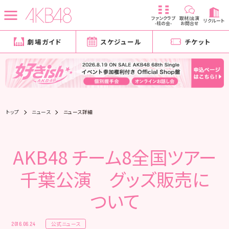
ファンクラブ
取材/出演
リクルート
-柱の会-
お問合せ
劇場ガイド
スケジュール
チケット
トップ
ニュース
ニュース詳細
AKB48 チーム8全国ツアー
千葉公演 グッズ販売に
ついて
公式ニュース
2016.06.24