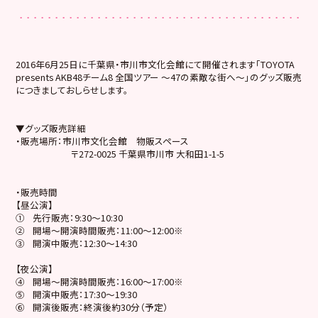
2016年6月25日に千葉県・市川市文化会館にて開催されます「TOYOTA
presents AKB48チーム8 全国ツアー ～47の素敵な街へ～」のグッズ販売
につきましておしらせします。
▼グッズ販売詳細
・販売場所：市川市文化会館 物販スペース
〒272-0025 千葉県市川市 大和田1-1-5
・販売時間
【昼公演】
①
先行販売：9:30～10:30
②
開場～開演時間販売：11:00～12:00※
③
開演中販売：12:30～14:30
【夜公演】
④
開場～開演時間販売：16:00～17:00※
⑤
開演中販売：17:30～19:30
⑥
開演後販売：終演後約30分（予定）