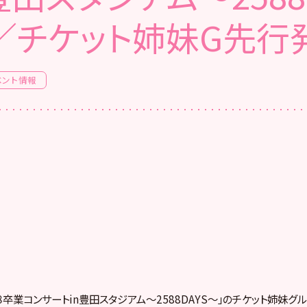
／チケット姉妹G先行
ベント情報
８卒業コンサートin豊田スタジアム～2588DAYS～」のチケット姉妹