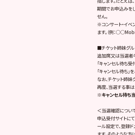
指します。たとえば、Ｓ
期間でお申込みをし
せん。
※コンサート・イベ
ます。（例：○○Mo
■チケット
姉妹グル
追加席又は当選者
「キャンセル待ち受
「キャンセル待ち」
なお、チケット姉妹
再度、当選する事は
※キャンセル待ち当選
＜当選確認につい
申込受付サイトにて
ール設定で、登録ド
ます。そのような方