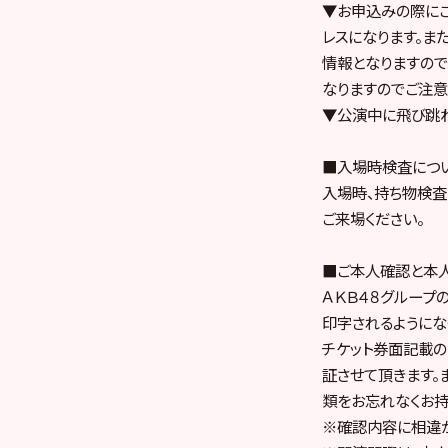
▼お申込みの際にご
レスになります。ま
情報となりますので
なりますのでご注意
▼公演中に飛び跳ね
■入場時検査につ
入場時、持ち物検査
ご来場ください。
■ご本人確認と本
ＡＫＢ４８グループ
印字されるようにな
チケット券面記載の
証させて頂きます。
類をお忘れなくお持
※確認内容に相違が