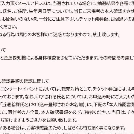
入力頂くメールアドレスは、当選されている場合に、抽選結果や各種ご
た、氏名、ご住所、生年月日等についても、当日ご来場者の本人確認をさ
、お間違いのない様、十分にご注意下さい。チケット発券後、お間違いの
ください。
る行為は周りのお客様のご迷惑となりますので、禁止致します。
いて
と金属探知機による身体検査をさせていただきます。その時間を考慮し
人確認書類の確認に関して
のコンサート・イベントにおいては、転売対策として、チケット券面には、
っております。なお、印字される氏名については、お申込み時にご入力い
「当選者様氏名(お申込み登録されたお名前)」は、下記の「本人確認書
また、同伴者の方全員、本人確認書類を必ずご持参ください。当日は、チ
ち頂けますようご協力をお願い致します。
ある場合は、お客様確認のため、しばらくお待ち頂く事になります。