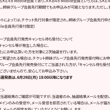
ＫＥ４８ Mobile会員であり、ＡＫＢ４８ Mobile会員という方は、ＳＫＥ４
、姉妹グループ会員先行期間でもお申込みが可能となります。ただし、
ントによっては、チケット先行対象が限定され、姉妹グループ会員先行枠
bile会員先行受付限定）
ープ会員
先行発売キャンセル待ち受付について
キャンセル等が発生した場合に、
付」にお申込頂いた方を対象に2次抽選を行います。
をご希望される場合は、チケット姉妹グループ会員先行発売受付時にお申
グループ会員先行発売受付にてご当選された方が、「キャンセル待ち受付
ございませんので、安心してお申込み下さい。
発表は、6月29日(月) 18:00以降になります
て＞
当選結果のご確認が可能ですが、当選者のみ、抽選結果メールを配信い
メインのみの受信や、メール受信を拒否されている場合は、メールが届
は、メールの設定を外していただくようにお願いします。