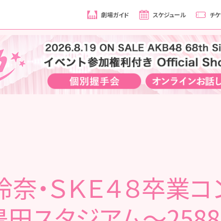
劇場ガイド
スケジュール
チケ
玲奈・ＳＫＥ４８卒業コ
豊田スタジアム～2588