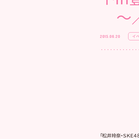
～
イ
2015.06.20
「松井玲奈・ＳＫＥ４