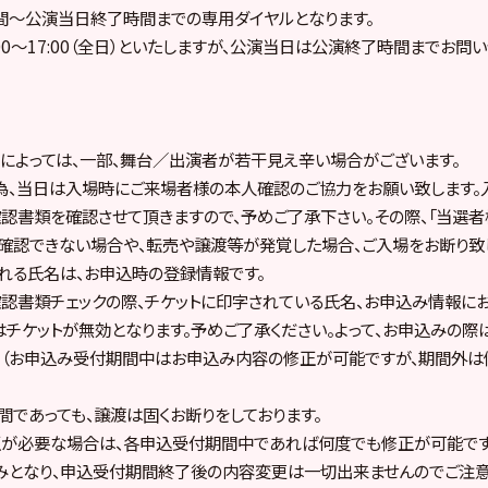
間～公演当日終了時間までの専用ダイヤルとなります。
:00～17:00（全日）といたしますが、公演当日は公演終了時間までお
によっては、一部、舞台／出演者が若干見え辛い場合がございます。
為、当日は入場時にご来場者様の本人確認のご協力をお願い致します。
認書類を確認させて頂きますので、予めご了承下さい。その際、「当選者様
確認できない場合や、転売や譲渡等が発覚した場合、ご入場をお断り致
れる氏名は、お申込時の登録情報です。
認書類チェックの際、チケットに印字されている氏名、お申込み情報に
チケットが無効となります。予めご了承ください。よって、お申込みの際
。（お申込み受付期間中はお申込み内容の修正が可能ですが、期間外は
間であっても、譲渡は固くお断りをしております。
正が必要な場合は、各申込受付期間中であれば何度でも修正が可能です
みとなり、申込受付期間終了後の内容変更は一切出来ませんのでご注意