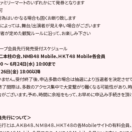
ファミリーマートのいずれかにて発券となります
可
行為はいかなる場合も固くお断り致します
によっては、舞台/出演者が見え辛い場合がございます
者が定めた観覧ルールに沿って、お楽しみ下さい
ループ会員先行発売受付スケジュール
、二本柱の会、ＮＭＢ４８ Mobile、ＨＫＴ４８ Mobile各会員
00 ～ 6月24日(水) 10:00まで
6日(金) 18:00以降
ません。受付終了後、申込多数の場合は抽選により当選者を決定させて
終了間際は、多数のアクセス集中で大変繋がり難くなる可能性があり、
がございます。予め、時間に余裕をもって、お早めに申込み手続きを頂
員先行について＞
とは、ＡＫＢ４８、ＮＭＢ４８、ＨＫＴ４８の各Mobileサイトの有料会