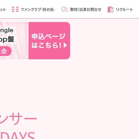
ット
ファンクラブ
-柱の会-
取材/出演
お問合せ
リクルート
ンサー
DAYS