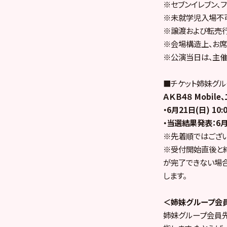
※セブンイレブン、
※未就学児入場不
※譲渡および転売
※会場構造上、お席
※公演当日は、主催
■チケット姉妹グ
ＡＫＢ４８ Mobile
・6月21日(日) 10:
・当選結果発表：6月2
※先着順ではござい
※受付開始直後と
が完了できない場合
します。
＜姉妹グループ会
姉妹グループ会員先行