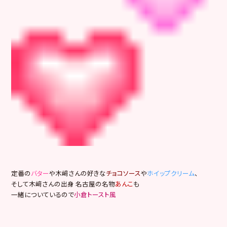
定番の
バター
や木﨑さんの好きな
チョコソース
や
ホイップクリーム
、
そして木﨑さんの出身 名古屋の名物
あんこ
も
一緒についているので
小倉トースト風