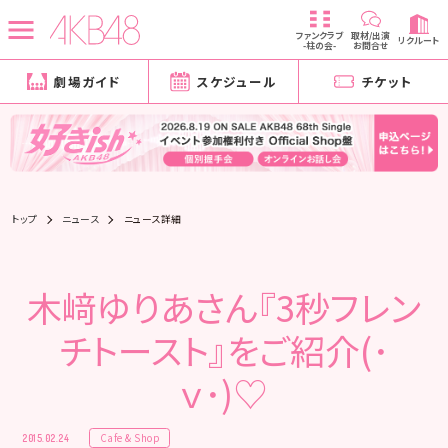
ファンクラブ
取材/出演
リクルート
-柱の会-
お問合せ
劇場ガイド
スケジュール
チケット
トップ
ニュース
ニュース詳細
木﨑ゆりあさん『3秒フレン
チトースト』をご紹介(･
ｖ･)♡
Cafe & Shop
2015.02.24