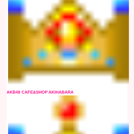
AKB48 CAFE&SHOP AKIHABARA