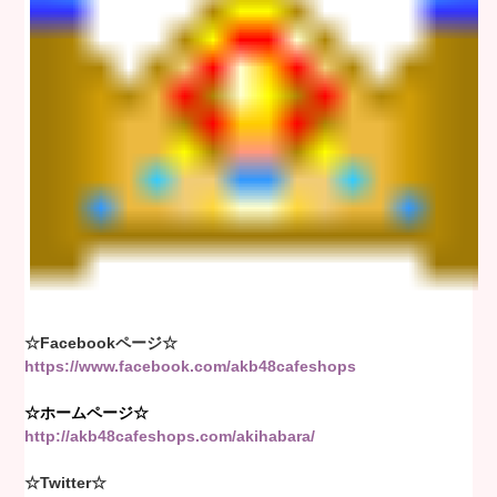
☆Facebookページ☆
https://www.facebook.com/akb48cafeshops
☆ホームページ☆
http://akb48cafeshops.com/akihabara/
☆Twitter☆