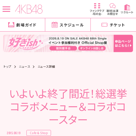
ファンクラブ
取材/出演
リクルート
-柱の会-
お問合せ
劇場ガイド
スケジュール
チケット
トップ
ニュース
ニュース詳細
いよいよ終了間近！総選挙
コラボメニュー＆コラボコ
ースター
Cafe & Shop
2015.06.19