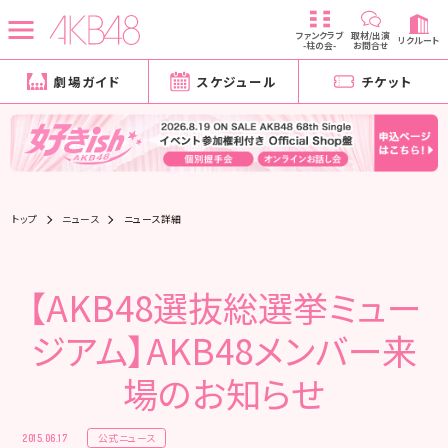
ファンクラブ
取材/出演
リクルート
-柱の会-
お問合せ
劇場ガイド
スケジュール
チケット
トップ
ニュース
ニュース詳細
【AKB48選抜総選挙ミュー
ジアム】AKB48メンバー来
場のお知らせ
公式ニュース
2015.06.17