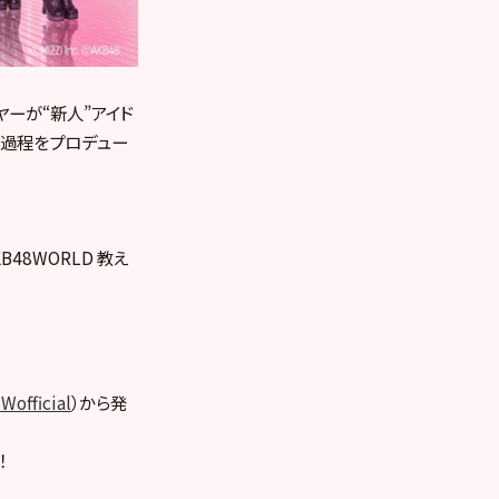
イヤーが“新人”アイド
の過程をプロデュー
48WORLD 教え
official
）から発
！