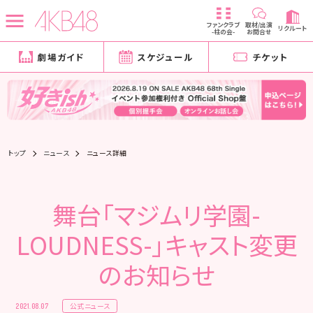
ファンクラブ
取材/出演
リクルート
-柱の会-
お問合せ
劇場ガイド
スケジュール
チケット
トップ
ニュース
ニュース詳細
舞台「マジムリ学園-
LOUDNESS-」キャスト変更
のお知らせ
公式ニュース
2021.08.07