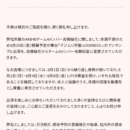
平素は格別のご高配を賜り、厚く御礼申し上げます。
弊社所属のAKB48チーム4メンバー吉橋柚花に関しまして、体調不良のた
め8月20日（金）開幕予定の舞台「マジムリ学園-LOUDNESS-」のアンサン
ブル出演を、吉橋柚花からチーム4メンバー佐藤妃星に変更させていただ
きます。
なお吉橋につきましては、8月1日（日）から繰り返し発熱が続いており、8
月2日（月）・8月4日（水）・8月6日（金）にPCR検査を受け、いずれも陰性で
あることを確認しておりますが、本人と協議のうえ、体調の回復を最優先
とし療養に専念させていただきます。
出演を楽しみにお待ちいただいておりました多くの皆様ならびに関係者
の皆様には、ご心配とご迷惑をおかけしておりますこと、心よりお詫び申
し上げます。
弊社としましては、引き続き、感染予防の意識強化や指導、社内外の感染