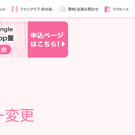
ット
ファンクラブ
-柱の会-
取材/出演
お問合せ
リクルート
ー変更