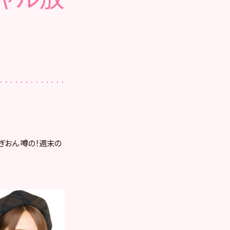
ぁもぎおん 噂の！週末の