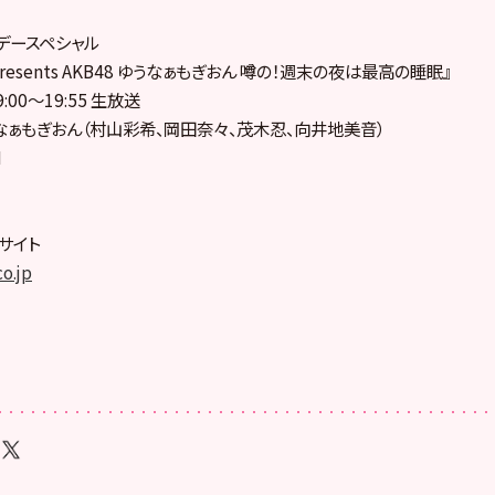
ンデースペシャル
resents AKB48 ゆうなぁもぎおん 噂の！週末の夜は最高の睡眠』
9:00〜19:55 生放送
なぁもぎおん（村山彩希、岡田奈々、茂木忍、
向井地美音）
M
式サイト
o.jp