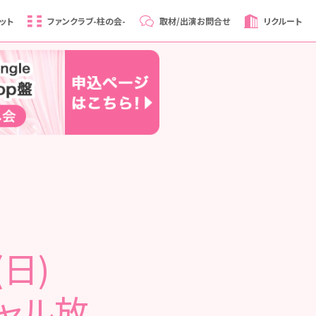
ット
ファンクラブ
-柱の会-
取材/出演
お問合せ
リクルート
(日)
シャル放