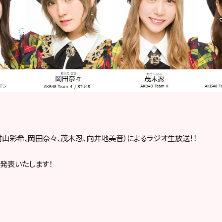
村山彩希、岡田奈々、茂木忍、向井地美音）に
よるラジオ生放送！！
発表いたします！