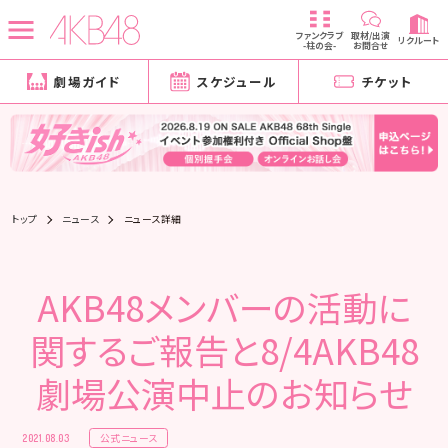
ファンクラブ
取材/出演
リクルート
-柱の会-
お問合せ
劇場ガイド
スケジュール
チケット
トップ
ニュース
ニュース詳細
AKB48メンバーの活動に
関するご報告と8/4AKB48
劇場公演中止のお知らせ
公式ニュース
2021.08.03