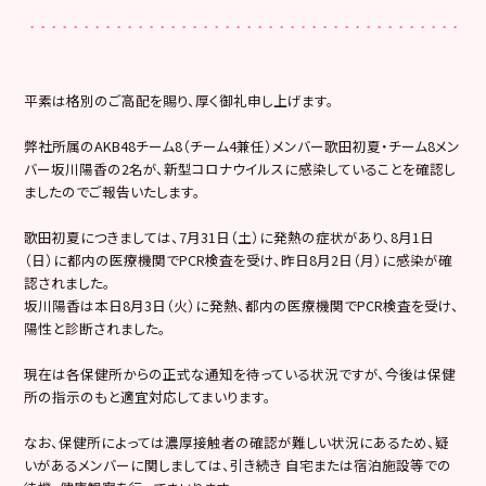
平素は格別のご高配を賜り、厚く御礼申し上げます。
弊社所属のAKB48チーム8（チーム4兼任）メンバー歌田初夏・チーム8メン
バー坂川陽香の2名が、新型コロナウイルスに感染していることを確認し
ましたのでご報告いたします。
歌田初夏につきましては、7月31日（土）に発熱の症状があり、8月1日
（日）に都内の医療機関でPCR検査を受け、昨日8月2日（月）に感染が確
認されました。
坂川陽香は本日8月3日（火）に発熱、都内の医療機関でPCR検査を受け、
陽性と診断されました。
現在は各保健所からの正式な通知を待っている状況ですが、今後は保健
所の指示のもと適宜対応してまいります。
なお、保健所によっては濃厚接触者の確認が難しい状況にあるため、疑
いがあるメンバーに関しましては、引き続き 自宅または宿泊施設等での