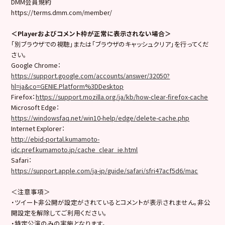
DMM会員規約
https://terms.dmm.com/member/
＜Playerおよびコメント枠が正常に表示されない場合＞
「別ブラウザでの視聴」または「ブラウザのキャッシュクリア」を行ってくだ
さい。
Google Chrome：
https://support.google.com/accounts/answer/32050?
hl=ja&co=GENIE.Platform%3DDesktop
Firefox：
https://support.mozilla.org/ja/kb/how-clear-firefox-cache
Microsoft Edge：
https://windowsfaq.net/win10-help/edge/delete-cache.php
Internet Explorer：
http://ebid-portal.kumamoto-
idc.pref.kumamoto.jp/cache_clear_ie.html
Safari：
https://support.apple.com/ja-jp/guide/safari/sfri47acf5d6/mac
＜注意事項＞
・ツイート非公開が設定がされているとコメントが表示されません。非公
開設定を解除してご利用ください。
・特定公演のみの実施となります。