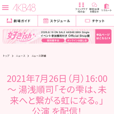
ファンクラブ
取材/出演
リクルート
-柱の会-
お問合せ
劇場ガイド
スケジュール
チケット
トップ
ニュース
ニュース詳細
2021年7月26日（月）16:00
～ 湯浅順司「その雫は、未
来へと繋がる虹になる。」
公演 を配信！