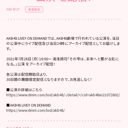
劇場配信
2021.07.27
AKB48 LIVE!! ON DEMANDでは、AKB48劇場で行われている公演を、当日
の公演中にライブ配信及び当日24時にアーカイブ配信としてお届けしま
す。
2021年7月26日（月）16:00～ 湯浅順司「その雫は、未来へと繋がる虹に
なる。」公演 をアーカイブ配信！
各公演は配信開始日より、
30日間の期間限定配信となりますので、お見逃しなく！
■公演の詳細はこちら
https://www.dmm.com/lod/akb48/-/detail/=/cid=akb48ei21072602/
■AKB48 LIVE!! ON DEMAND
https://www.dmm.com/lod/akb48/