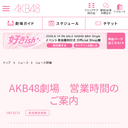
ファンクラブ
取材/出演
リクルート
-柱の会-
お問合せ
劇場ガイド
スケジュール
チケット
トップ
ニュース
ニュース詳細
AKB48劇場 営業時間の
ご案内
劇場関連情報
2015.02.23