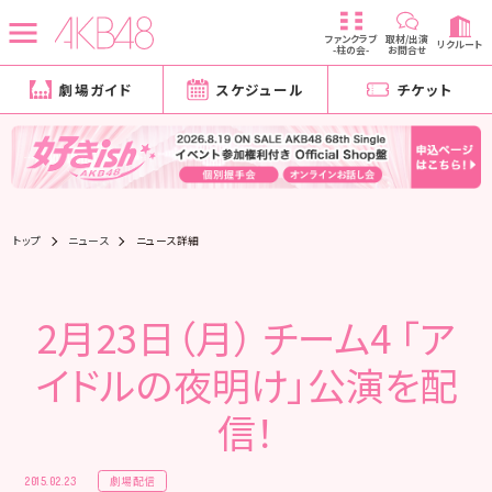
ファンクラブ
取材/出演
リクルート
-柱の会-
お問合せ
劇場ガイド
スケジュール
チケット
トップ
ニュース
ニュース詳細
2月23日（月） チーム4 「ア
イドルの夜明け」公演を配
信！
劇場配信
2015.02.23