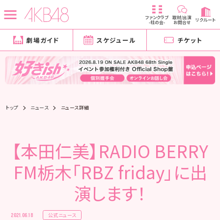
ファンクラブ
取材/出演
リクルート
-柱の会-
お問合せ
劇場ガイド
スケジュール
チケット
トップ
ニュース
ニュース詳細
【本田仁美】RADIO BERRY
FM栃木「RBZ friday」に出
演します！
公式ニュース
2021.06.18