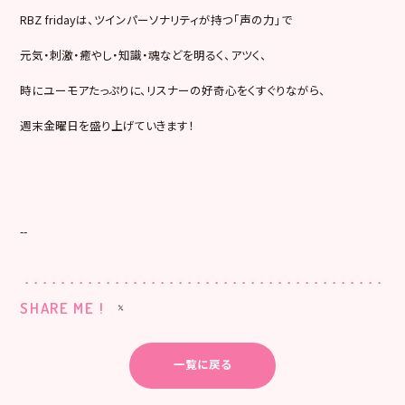
RBZ fridayは、ツインパーソナリティが持つ「声の力」で
元気・刺激・癒やし・知識・魂などを明るく、アツく、
時にユーモアたっぷりに、リスナーの好奇心をくすぐりながら、
週末金曜日を盛り上げていきます！
--
SHARE ME !
一覧に戻る