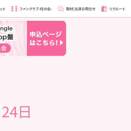
ット
ファンクラブ
-柱の会-
取材/出演
お問合せ
リクルート
月24日