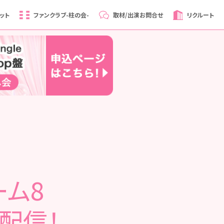
ット
ファンクラブ
-柱の会-
取材/出演
お問合せ
リクルート
ーム8
を配信！