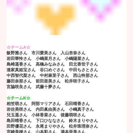
☆チームA☆
飯野雅さん 市川愛美さん 入山杏奈さん
岩田華怜さん 小嶋菜月さん
小嶋陽菜さん
島崎遥香さん 高橋みなみさん
田北香世子さん
達家真姫宝さん 谷口めぐさん
中田ちさとさん
中西智代梨さん 中村麻里子さん
西山怜那さん
藤田奈那さん
前田亜美さん
松井咲子さん
宮脇咲良さん
武藤十夢さん
☆チームK☆
相笠萌さん 阿部マリアさん 石田晴香さん
岩佐美咲さん 内田眞由美さん
小嶋真子さん
兒玉遥さん 小林香菜さん
後藤萌咲さん
島田晴香さん 下口ひななさん
鈴木まりやさん
田野優花さん
永尾まりやさん 松井珠理奈さん
宮崎美穂さん
山本彩さん 湯本亜美さん