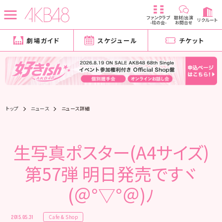
ファンクラブ
取材/出演
リクルート
-柱の会-
お問合せ
劇場ガイド
スケジュール
チケット
トップ
ニュース
ニュース詳細
生写真ポスター(A4サイズ)
第57弾 明日発売ですヾ
(＠°▽°＠)ﾉ
Cafe & Shop
2015.05.31