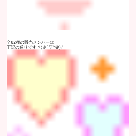
全82種の販売メンバーは
下記の通りですヾ(＠^▽^＠)ﾉ