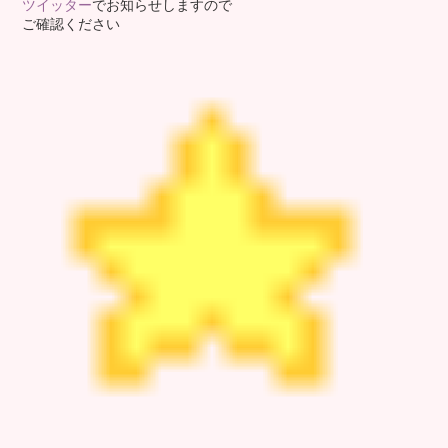
ツイッター
でお知らせしますので
ご確認ください