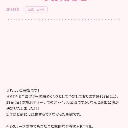
公式ニュース
2015.05.31
うれしいご報告です！
ＨＫＴ４８全国ツアーの締めくくりとして予定しております6月27日（土）、
28日（日）の横浜アリーナでのファイナル公演ですが、なんと追加公演が
決定いたしました！！！
２年ほど前には想像すらできなかった事態です。
４８グループの中でもまだまだ妹的な存在のＨＫＴ４８。