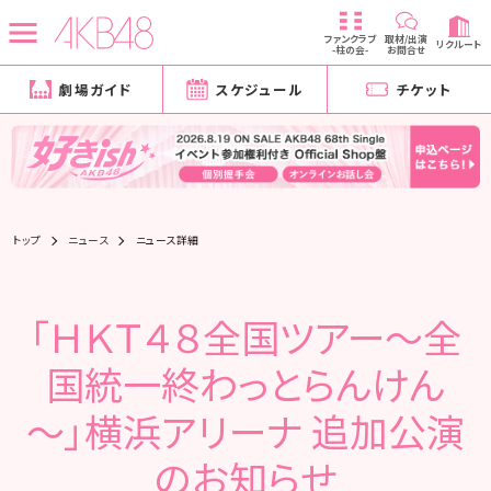
ファンクラブ
取材/出演
リクルート
-柱の会-
お問合せ
劇場ガイド
スケジュール
チケット
トップ
ニュース
ニュース詳細
「ＨＫＴ４８全国ツアー～全
国統一終わっとらんけん
～」横浜アリーナ 追加公演
のお知らせ