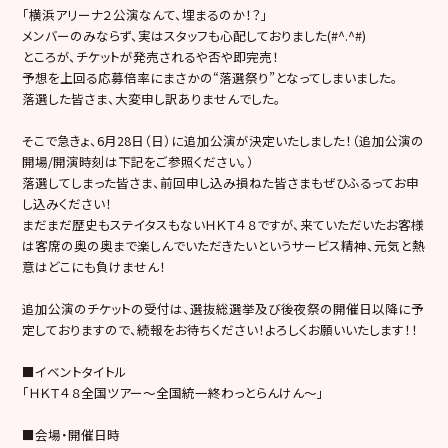
「横浜アリーナ２公演なんて、埋まるのか！？」
メンバーのみならず、実はスタッフも心配しておりました(#^.^#)
ところが、チケットが発売されるや否や即完売！
予想を上回る応募倍率にまさかの“落選祭り”となってしまいました。
落選した皆さま、大変申し訳ありませんでした。
そこで急きょ、6月28日（日）に追加公演が決定いたしました！（追加公演の
開場/開演時刻は下記をご参照ください。）
落選してしまった皆さま、前回申し込み損ねた皆さまもぜひふるってお申
し込みください！
まだまだ歴史もステイタスもないＨＫＴ４８ですが、来ていただいたお客様
は客席の奥の奥まで楽しんでいただきたいというサービス精神、元気と熱
意はどこにも負けません！
追加公演のチケットの受付は、選抜総選挙及び後夜祭の開催日以降に予
定しておりますので、続報をお待ちください！よろしくお願いいたします！！
■イベントタイトル
「ＨＫＴ４８全国ツアー～全国統一終わっとらんけん～」
■会場・開催日時