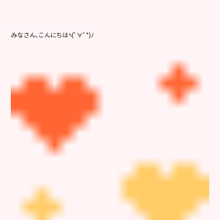
みなさん、こんにちはﾍ(ﾟ∀ﾟ*)ﾉ