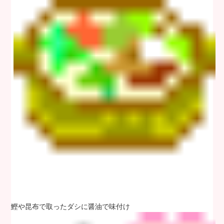
鰹や昆布で取ったダシに醤油で味付け