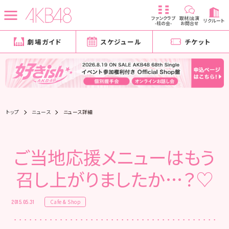
ファンクラブ
取材/出演
リクルート
-柱の会-
お問合せ
劇場ガイド
スケジュール
チケット
トップ
ニュース
ニュース詳細
ご当地応援メニューはもう
召し上がりましたか…？♡
Cafe & Shop
2015.05.31