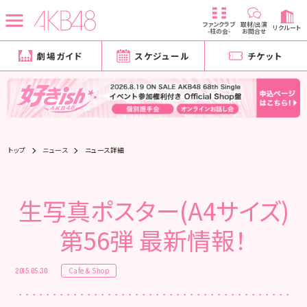
ファンクラブ
取材/出演
リクルート
-柱の会-
お問合せ
劇場ガイド
スケジュール
チケット
トップ
ニュース
ニュース詳細
生写真ポスター(A4サイズ)
第56弾 最新情報！
Cafe & Shop
2015.05.30