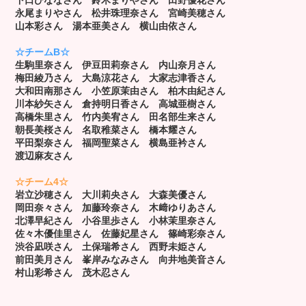
永尾まりやさん 松井珠理奈さん 宮崎美穂さん
山本彩さん 湯本亜美さん 横山由依さん
☆チームB☆
生駒里奈さん 伊豆田莉奈さん 内山奈月さん
梅田綾乃さん 大島涼花さん 大家志津香さん
大和田南那さん 小笠原茉由さん 柏木由紀さん
川本紗矢さん 倉持明日香さん 高城亜樹さん
高橋朱里さん 竹内美宥さん 田名部生来さん
朝長美桜さん 名取稚菜さん
橋本耀さん
平田梨奈さん 福岡聖菜さん
横島亜衿さん
渡辺麻友さん
☆チーム4☆
岩立沙穂さん 大川莉央さん 大森美優さん
岡田奈々さん 加藤玲奈さん
木﨑ゆりあさん
北澤早紀さん 小谷里歩さん
小林茉里奈さん
佐々木優佳里さん
佐藤妃星さん 篠崎彩奈さん
渋谷凪咲さん
土保瑞希さん 西野未姫さん
前田美月さん
峯岸みなみさん 向井地美音さん
村山彩希さん
茂木忍さん