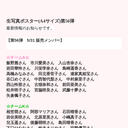
生写真ポスター(A4サイズ)第56弾
最新情報のお知らせです。
【第56弾 5/31 販売メンバー】
☆チームA☆
飯野雅さん 市川愛美さん 入山杏奈さん
岩田華怜さん 川栄李奈さん
島崎遥香さん
高橋みなみさん
田北香世子さん 達家真姫宝さん
谷口めぐさん
中西智代梨さん 中村麻里子さん
西山怜那さん 古畑奈和さん
前田亜美さん
松井咲子さん 宮脇咲良さん
武藤十夢さん
矢倉楓子さん
☆チームK☆
相笠萌さん 阿部マリアさん 石田晴香さん
岩佐美咲さん 北原里英さん 小嶋真子さん
兒玉遥さん
後藤萌咲さん 島田晴香さん
下口ひななさん
鈴木まりやさん 田野優花さん