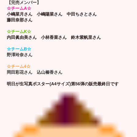
【完売メンバー】
☆チームA☆
小嶋菜月さん
小嶋陽菜さん
中田ちさとさん
藤田奈那さん
☆チームK☆
内田眞由美さん 小林香菜さん
鈴木紫帆里さん
☆チームB☆
野澤玲奈さん
☆チーム4☆
岡田彩花さん 込山榛香さん
明日が生写真ポスター(A4サイズ)第56弾の販売最終日です