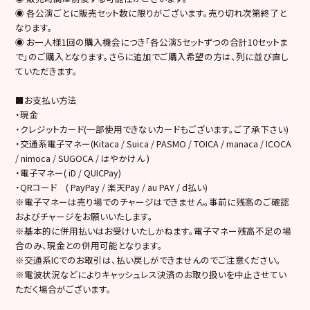
◉ 各公演ごとに販売セット数に限りがございます。売り切れ次第終了と
なります。
◉ お一人様1回の購入機会につき「各公演5セットずつの合計10セットま
で」のご購入となります。さらに追加でご購入希望の方は、列に並び直し
ていただきます。
■お支払い方法
・現金
・クレジットカード(一部使用できないカードもございます。ご了承下さい)
・交通系電子マネー(Kitaca / Suica / PASMO / TOICA / manaca / ICOCA
/ nimoca / SUGOCA / はやかけん )
・電子マネー( iD / QUICPay)
・QRコード ( PayPay / 楽天Pay / au PAY / d払い)
※電子マネーは売り場でのチャージはできません。事前に残高のご確認
およびチャージをお願いいたします。
※基本的に併用払いはお受けいたしかねます。電子マネー残高不足の場
合のみ、現金との併用可能となります。
※交通系ICでのお取引は、払い戻しができませんのでご注意ください。
※電波状況などによりキャッシュレス決済のお取り扱いを中止させてい
ただく場合がございます。