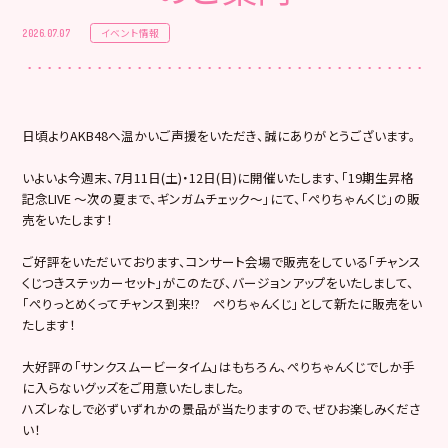
イベント情報
2026.07.07
日頃よりAKB48へ温かいご声援をいただき、誠にありがとうございます。
いよいよ今週末、7月11日(土)・12日(日)に開催いたします、「19期生昇格
記念LIVE ～次の夏まで、ギンガムチェック～」にて、「ぺりちゃんくじ」の販
売をいたします！
ご好評をいただいております、コンサート会場で販売をしている「チャンス
くじつきステッカーセット」がこのたび、バージョンアップをいたしまして、
「ぺりっとめくってチャンス到来!? ぺりちゃんくじ」として新たに販売をい
たします！
大好評の「サンクスムービータイム」はもちろん、ぺりちゃんくじでしか手
に入らないグッズをご用意いたしました。
ハズレなしで必ずいずれかの景品が当たりますので、ぜひお楽しみくださ
い！