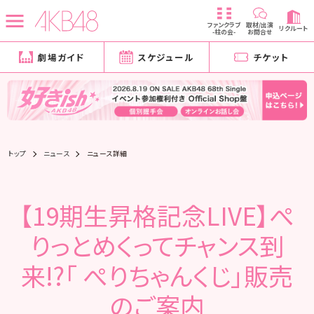
ファンクラブ
取材/出演
リクルート
-柱の会-
お問合せ
劇場ガイド
スケジュール
チケット
トップ
ニュース
ニュース詳細
【19期生昇格記念LIVE】ぺ
りっとめくってチャンス到
来!?「 ぺりちゃんくじ」販売
のご案内