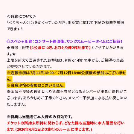
＜各賞について＞
「ぺりちゃんくじ」をめくっていただき、出た賞に応じて下記の特典を獲得
できます！
◎スペシャル賞：コンサート終演後、サンクスムービータイムにご招待！
★当選上限を
【1公演につき、おひとり様2権利まで
】
とさせていただきま
す。★
上限を超えて当選されたお客様は、K賞 or 4賞 の中から、ご希望の景品
と交換させていただきます。
※近藤沙樹は7月11日18:00／7月12日18:00公演後の参加はございませ
ん。
※白鳥沙怜の参加はございません。
※体調不良等の理由により急遽不参加となるメンバーが出る可能性がご
ざいます。あらかじめご了承ください。メンバー不参加による払い戻しはい
たしません。
※特典は当選者ご本人様のみ有効です。
チケットの所持未所持に関わらず、どなた様も当選時に本人確認を行い
ます。(2026年6月1日より施行のルールに準じます。)