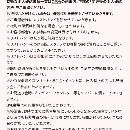
有効な本人確認書類一覧は
こちら
の記事内、下部の「変更後の本人確認
方法」をご確認ください。
お持ちいただけない場合は、当選権利を無効とさせていただきます。
※ご当選者様にはリストバンドを巻かせていただきます。
※権利の譲渡は如何なる場合でもできかねます。
※お客様都合による特典の変更は受け付けておりません。
※リストバンドは切り離し無効となります。
※リストバンドをつける際、スタッフがお客様の腕に触れることがござい
ますので、あらかじめご了承ください。
※リストバンドはご参加前にスタッフが切り離しの上回収させていただき
ます。
※開始時間が遅くなる場合もございますので、ご帰宅の交通機関などは
ご自身でご判断ください。
※AKB48劇場やコンサート・握手会・イベント等に出入禁止の方はお見送
り会にご参加いただけません。
※お見送り会時、プレゼント・ファンレター等をメンバーに渡すことはでき
ません。
LIVE会場でのお預かりもいたしかねます。
※終演後、お時間までに集合場所にいらっしゃらなかった場合は、いかな
る状況でも特典獲得の権利は無効になります。時間が経ってから、また後
日の対応はいたしかねます。
※お見送り会の撮影は“スマートフォンのみ”とさせていただきます。