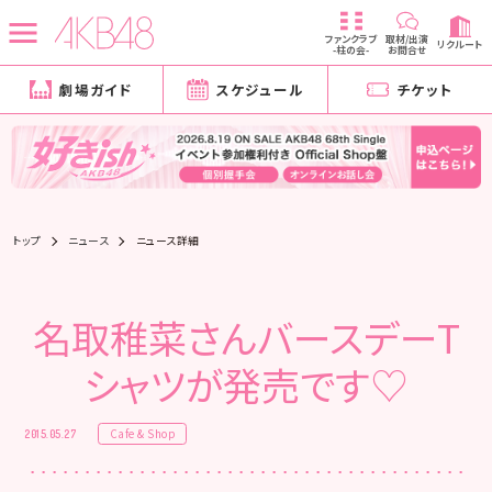
ファンクラブ
取材/出演
リクルート
-柱の会-
お問合せ
劇場ガイド
スケジュール
チケット
トップ
ニュース
ニュース詳細
名取稚菜さんバースデーT
シャツが発売です♡
Cafe & Shop
2015.05.27