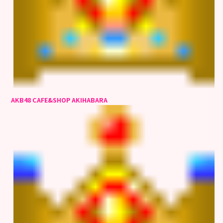
AKB48 CAFE&SHOP AKIHABARA