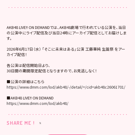
AKB48 LIVE!! ON DEMANDでは、AKB48劇場で行われている公演を、当日
の公演中にライブ配信及び当日24時にアーカイブ配信としてお届けしま
す。
2026年6月17日（水） 「そこに未来はある」公演 工藤華純 生誕祭 をアー
カイブ配信！
各公演は配信開始日より、
30日間の期間限定配信となりますので、お見逃しなく！
■公演の詳細はこちら
https://www.dmm.com/lod/akb48/-/detail/=/cid=akb48c26061701/
■AKB48 LIVE!! ON DEMAND
https://www.dmm.com/lod/akb48/
SHARE ME !