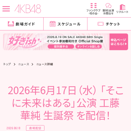
ファンクラブ
取材/出演
リクルート
-柱の会-
お問合せ
劇場ガイド
スケジュール
チケット
トップ
ニュース
ニュース詳細
2026年6月17日（水） 「そこ
に未来はある」公演 工藤
華純 生誕祭 を配信！
劇場配信
2026.06.18