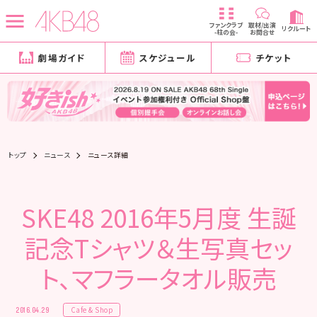
ファンクラブ
取材/出演
リクルート
-柱の会-
お問合せ
劇場ガイド
スケジュール
チケット
トップ
ニュース
ニュース詳細
SKE48 2016年5月度 生誕
記念Tシャツ＆生写真セッ
ト、マフラータオル販売
Cafe & Shop
2016.04.29