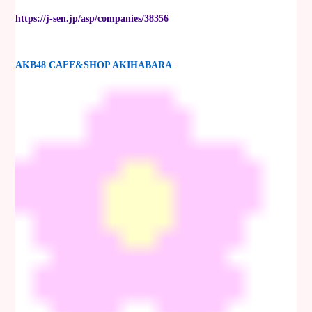
https://j-sen.jp/asp/companies/38356
AKB48 CAFE&SHOP AKIHABARA