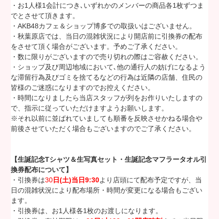
・お1人様1会計につき､いずれかのメンバーの商品各1枚ずつま
でとさせて頂きます。
・AKB48カフェ＆ショップ博多での取扱いはございません。
・秋葉原店では、当日の混雑状況により開店前に引換券の配布
をさせて頂く場合がございます。予めご了承ください。
・数に限りがございますので売り切れの際はご容赦ください。
・ショップ及び周辺地域において､他の通行人の妨げになるよう
な滞留行為及びゴミを捨てるなどの行為は近隣の店舗、住民の
皆様のご迷惑になりますのでお控えください。
・時間になりましたら当店スタッフが列をお作りいたしますの
で、指示に従っていただけますようお願いします。
※それ以前に並ばれていましても順番を反映させかねる場合や
前後させていただく場合もございますのでご了承ください。
【生誕記念Tシャツ＆生写真セット・生誕記念マフラータオル引
換券配布について】
・引換券は
30
日(土)
当日9:30
より店頭にて配布予定ですが、当
日の混雑状況により配布場所・時間が変更になる場合もござい
ます。
・引換券は、お1人様各1枚のお渡しになります。