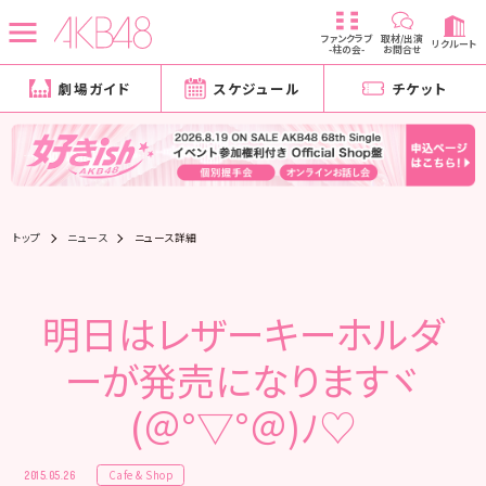
ファンクラブ
取材/出演
リクルート
-柱の会-
お問合せ
劇場ガイド
スケジュール
チケット
トップ
ニュース
ニュース詳細
明日はレザーキーホルダ
ーが発売になりますヾ
(＠°▽°＠)ﾉ♡
Cafe & Shop
2015.05.26