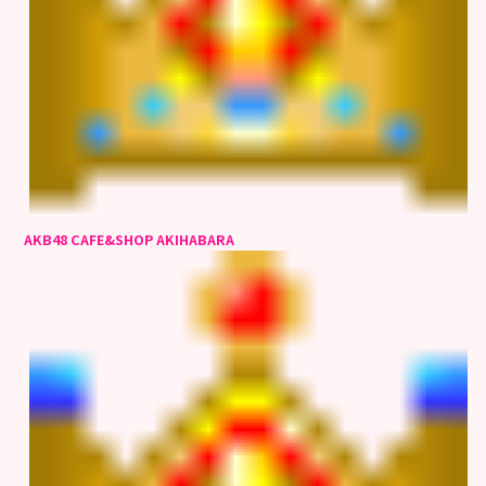
AKB48 CAFE&SHOP AKIHABARA