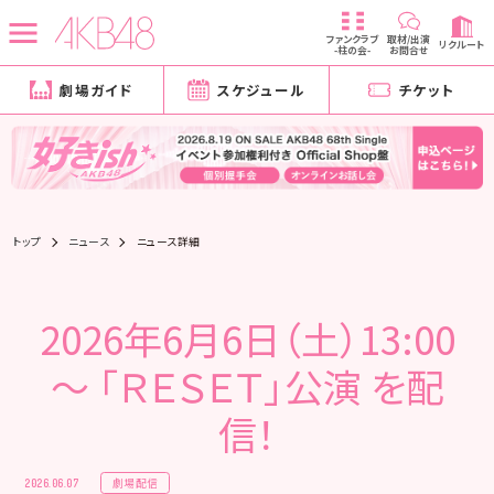
ファンクラブ
取材/出演
リクルート
-柱の会-
お問合せ
劇場ガイド
スケジュール
チケット
トップ
ニュース
ニュース詳細
2026年6月6日（土）13:00
～ 「ＲＥＳＥＴ」公演 を配
信！
劇場配信
2026.06.07