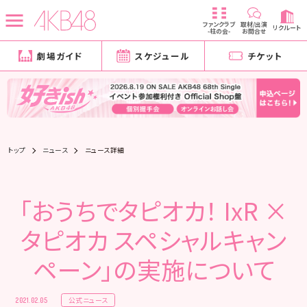
ファンクラブ
取材/出演
リクルート
-柱の会-
お問合せ
劇場ガイド
スケジュール
チケット
トップ
ニュース
ニュース詳細
「おうちでタピオカ！ IxR ×
タピオカ スペシャルキャン
ペーン」の実施について
公式ニュース
2021.02.05