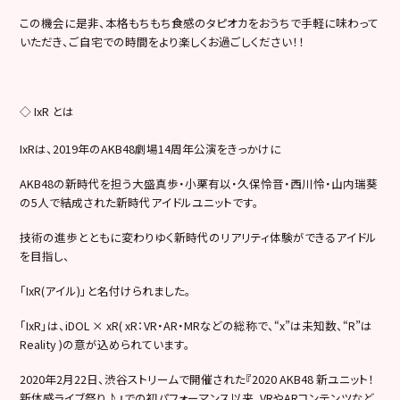
この機会に是非、本格もちもち食感のタピオカをおうちで手軽に味わって
いただき、ご自宅での時間をより楽しくお過ごしください！！
◇ IxR とは
IxRは、2019年のAKB48劇場14周年公演をきっかけに
AKB48の新時代を担う大盛真歩・小栗有以・久保怜音・西川怜・山内瑞葵
の5人で結成された新時代アイドルユニットです。
技術の進歩とともに変わりゆく新時代のリアリティ体験ができるアイドル
を目指し、
「IxR(アイル)」と名付けられました。
「IxR」は、iDOL × xR( xR：VR・AR・MRなどの総称で、“x”は未知数、“R”は
Reality )の意が込められています。
2020年2月22日、渋谷ストリームで開催された『2020 AKB48 新ユニット！
新体感ライブ祭り♪』での初パフォーマンス以来、VRやARコンテンツなど