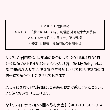
ＡＫＢ４８ 岩田華怜
ＡＫＢ４８「唇に
Be My Baby
」劇場盤 発売記念大握手会
２０１６年４月３０日（土）第３部 分
不参加 と 振替・返品対応のお知らせ
ＡＫＢ４８
岩田華怜は、学業の都合により、２０１６年４月３０日
（土）開催のＡＫＢ４８ ４２ｎｄシングル「唇に
Be My Baby
」劇場
盤 発売記念大握手会 第３部 を不参加とさせて頂き、第２部の時
間帯にて振替握手会をさせて頂きます。
楽しみにされていた皆様に、ご迷惑をおかけ致しますことを、心
より深くお詫び申し上げます。
なお、フォトセッション＆囲み取材大会
【Ｃ】＃０２（９：３０～９：４