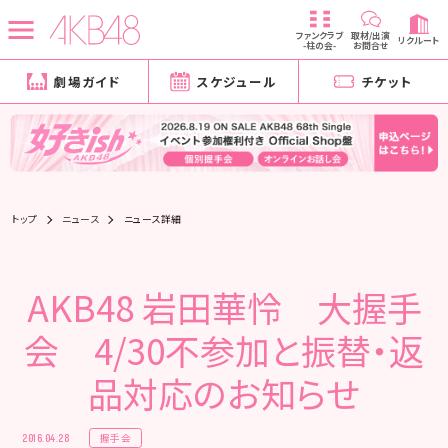
ファンクラブ
取材/出演
リクルート
-柱の会-
お問合せ
劇場ガイド
スケジュール
チケット
トップ
ニュース
ニュース詳細
AKB48 岩田華怜 大握手
会 4/30不参加と振替・返
品対応のお知らせ
握手会
2016.04.28