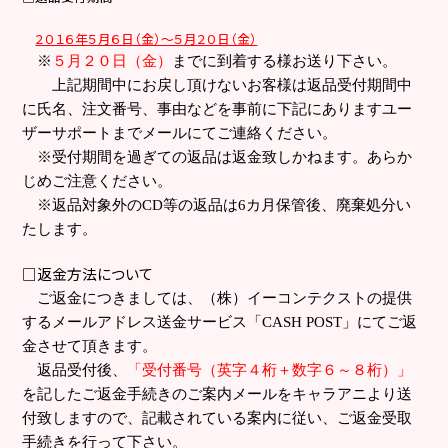
２０１６年５月６日（金）～５月２０日（金）
※
５月２０日（金）
までに到着する様お送り下さい。
上記期間中にお戻し頂けないお客様は返品受付期間中
に氏名、注文番号、事由などを事前に下記にありますユー
ザーサポートまでメールにてご連絡ください。
※受付期間を過ぎての返品は返金致しかねます。あらか
じめご注意ください。
※返品対象外の
CD
等の返品は
6
カ月保管後、廃棄処分い
たします。
□
返金方法について
ご返金につきましては、（株）イーコンテクストの提供
するメールアドレス送金サービス「
CASH POST
」にてご返
金させて頂きます。
返品受付後、
「受付番号（英字４桁＋数字６～８桁）」
を記したご返金手続きのご案内メールをキャラアニより送
付致しますので、記載されている案内に従い、ご返金受取
手続きを行って下さい。