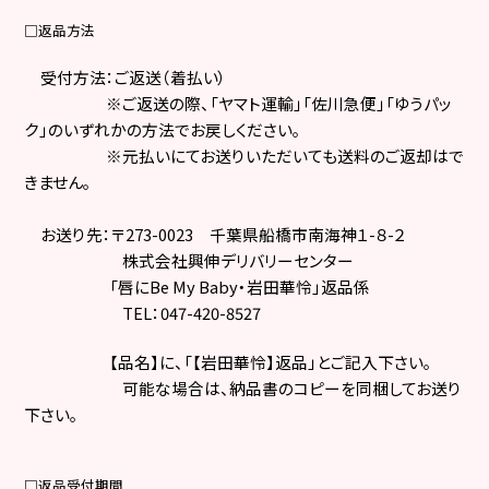
□
返品方法
受付方法：ご返送（着払い）
※ご返送の際、「ヤマト運輸」「佐川急便」「ゆうパッ
ク」のいずれかの方法でお戻しください。
※元払いにてお送りいただいても送料のご返却はで
きません。
お送り先：
〒
273-0023
千葉県船橋市南海神１
-
８
-
２
株式会社興伸デリバリーセンター
「唇に
Be My Baby
・岩田華怜」返品係
TEL
：
047-420-8527
【品名】に、「【岩田華怜】返品」とご記入下さい。
可能な場合は、納品書のコピーを同梱してお送り
下さい。
□
返品受付期間