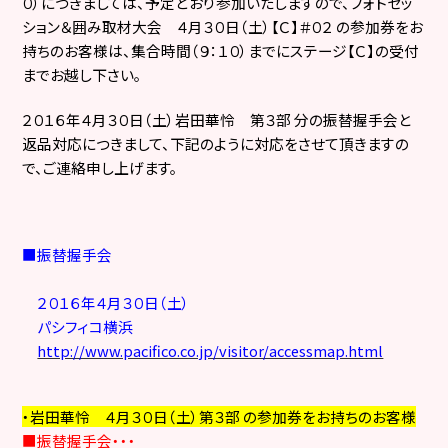
０）につきましては、予定どおり参加いたしますので、フォトセッ
ション＆囲み取材大会 ４月３０日（土）【Ｃ】＃０２ の参加券をお
持ちのお客様は、集合時間（９：１０）までにステージ【Ｃ】の受付
までお越し下さい。
２０１６年４月３０日（土）岩田華怜
第３部
分の振替
握手会と
返品対応につきまして、下記のように対応をさせて頂きますの
で、ご連絡申し上げます。
■振替握手会
２０１６年４月３０日（土）
パシフィコ横浜
http://www.pacifico.co.jp/visitor/accessmap.html
・岩田華怜 ４月３０日（土）第３部 の参加券をお持ちのお客様
■
振替握手会・・・