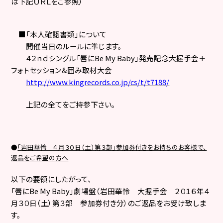
は下記ＵＲＬをご参照）
■「本人確認書類」について
開催当日のルールに準じます。
４２ｎｄシングル「唇に
Be My Baby
」発売記念大握手会＋
フォトセッション＆囲み取材大会
http://www.kingrecords.co.jp/cs/t/t7188/
上記の全てをご持参下さい。
●
「岩田華怜 ４月３０日（土）第３部」参加券付きをお持ちのお客様で、
返品をご希望の方へ
以下の要領にしたがって、
「唇に
Be My Baby
」劇場盤（岩田華怜 大握手会 ２０１６年４
月３０日（土）第３部 参加券付き分）のご返品をお受け致しま
す。