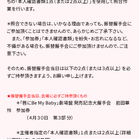
ちの「本人確認書類１点（または２点以上）」を使用して照合作
業を行います。
＊照合できない場合は、いかなる理由であっても、振替握手会に
ご参加頂くことはできませんので、あらかじめご了承下さい。
また、「参加券」「本人確認書類」を紛失・お忘れになるなど、
不備がある場合も、振替握手会にご参加頂けませんので、ご注
意下さい。
そのため、振替握手会当日は以下の２点（または３点以上）を必
ずご持参頂きますよう、お願い申し上げます。
★
振替握手会当日、会場に必ずご持参頂くもの
＊「唇に
Be My Baby
」劇場盤 発売記念大握手会 岩田華
怜 参加券
（
４月３０日 第３部
分）
＊主催者指定の「本人確認書類」１点または２点以上（詳細