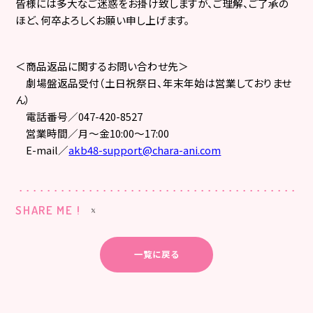
皆様には多大なご迷惑をお掛け致しますが、ご理解、ご了承の
ほど、何卒よろしくお願い申し上げます。
＜商品返品に関するお問い合わせ先＞
劇場盤返品受付（土日祝祭日、年末年始は営業しておりませ
ん）
電話番号／
047-420-8527
営業時間／月～金
10:00
～
17:00
E-mail
／
akb48-support@chara-ani.com
SHARE ME !
一覧に戻る