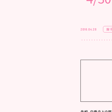
握
2016.04.28
先般、虫垂炎との