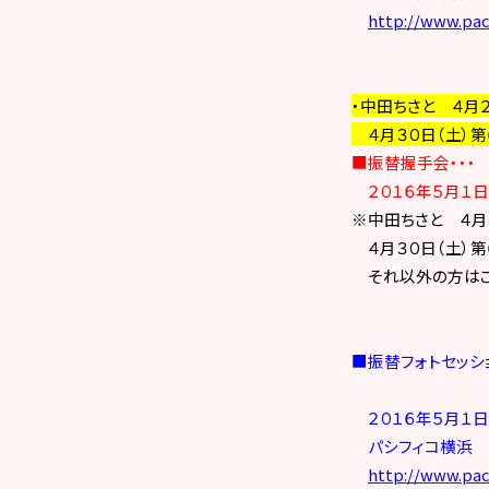
http://www.paci
・中田ちさと ４月２
４月３０日（土）第
■
振替握手会・・・
２０１６年５月１日（
※中田ちさと ４月２
４月３０日（土）第
それ以外の方はご
■振替フォトセッシ
２０１６年５月１日
パシフィコ横浜
http://www.paci