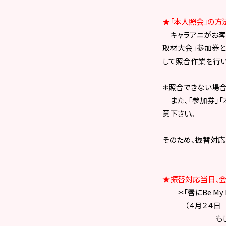
★
「本人照会」の方
キャラアニがお客様
取材大会」参加券と
して照合作業を行い
＊照合できない場合
また、「参加券」「
意下さい。
そのため、振替対応
★
振替対応当日、
＊「唇に
Be My
（４月２４日 第２
もしく