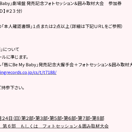
 Baby
」劇場盤 発売記念フォトセッション＆囲み取材大会 参加券
Ｄ】＃２３
分）
本人確認書類」１点または２点以上（詳細は下記ＵＲＬをご参照）
」について
ルに準じます。
「唇に
Be My Baby
」発売記念大握手会＋フォトセッション＆囲み取材
ngrecords.co.jp/cs/t/t7188/
持参下さい。
２４日（日）第２部・第３部・第５部・第６部・第７部・第８部
第６部 もしくは フォトセッション＆囲み取材大会