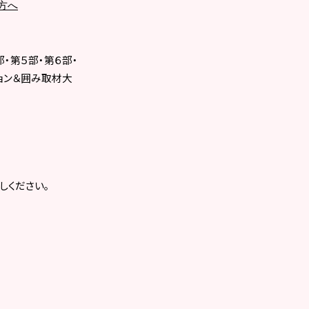
方へ
・第５部・第６部・
ション＆囲み取材大
ください。