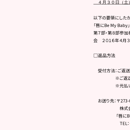
４月３０日（土）
以下の要領にしたが
「唇に
Be My Baby
第７部・第８部参加
会 ２０１６年４月
□
返品方法
受付方法：ご返送
※ご返送の際、「
※元払いにてお
お送り先：
〒
273-
株式会社興伸
「唇に
B
TEL
：