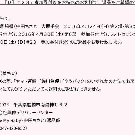
【Ｄ】＃２３」参加券付きをお持ちのお客様で、返品をご希望の
って、
」劇場盤（中田ちさと 大握手会 ２０１６年４月２４日（日）第２部・第３部
券付き分、２０１６年４月３０日（土）第６部 参加券付き分、フォトセッ
３０日（土）【Ｄ】＃２３ 参加券付き分）のご返品をお受け致します。
（着払い）
ヤマト運輸」「佐川急便」「ゆうパック」のいずれかの方法でお戻し
送りいただいても送料のご返却はできません。
0023
千葉県船橋市南海神１
-
８
-
２
デリバリーセンター
e My Baby
・中田ちさと」返品係
047-420-8527