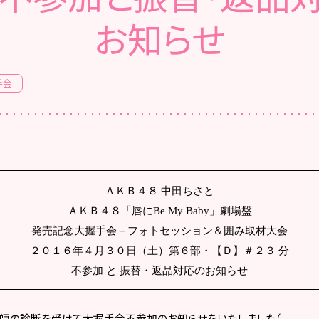
お知らせ
手会
ＡＫＢ４８ 中田ちさと
ＡＫＢ４８「唇に
Be My Baby
」劇場盤
発売記念大握手会＋フォトセッション＆囲み取材大会
２０１６年４月３０日（土）第６部・【Ｄ】＃２３ 分
不参加 と 振替・返品対応のお知らせ
医師の診断を受けて大握手会不参加のお知らせをいたしました（