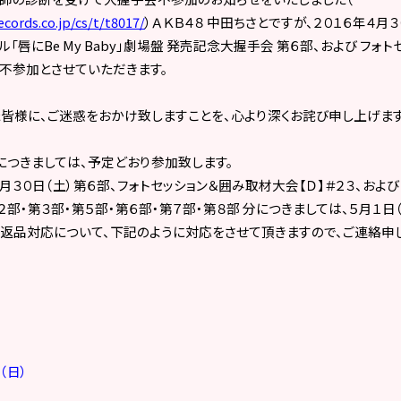
cords.co.jp/cs/t/t8017/
）ＡＫＢ４８
中田ちさとですが、２０１６年４月３
グル「唇に
Be My Baby
」劇場盤 発売記念大握手会 第６部、および フォト
を不参加とさせていただきます。
皆様に、ご迷惑をおかけ致しますことを、心より深くお詫び申し上げます
）につきましては、予定どおり参加致します。
月３０日（土）第６部、フォトセッション＆囲み取材大会【Ｄ】＃２３、および
２部・第３部・第５部・第６部・第７部・第８部 分につきましては、５月１
、返品対応について、下記のように対応をさせて頂きますので、ご連絡申
（日）