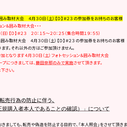
＆囲み取材大会
４月３０日（土）
【Ｄ】＃２３
の参加券をお持ちのお客様
ョン＆囲み取材大会・・・
（日）【Ｄ】＃２３
２０：１５～２０：２５
（集合時間１９：５５）
ン＆囲み取材大会
４月３０日（土）
【Ｄ】＃２３ の参加券をお持ちのお客様
ます。
それ以外の方はご参加頂けません。
加となります４月３０日（土）フォトセッション＆囲み取材大会
ープにつきましては、
藤田奈那のみで実施
させて頂きます。
下さい。
転売行為の防止に伴う、
正規購入者本人であることの確認）」について
きましても、転売や偽造を防止する目的で、「本人照会」をさせて頂きま