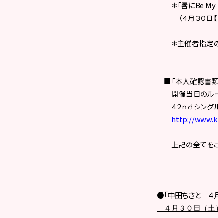
＊「唇に
Be My
（
４月３０日【
＊主催者指定の「
■「本人確認書類
開催当日のルー
４２ｎｄシングル
http://www.ki
上記の全てをご
●
「中田ちさと ４月
４月３０日（土）