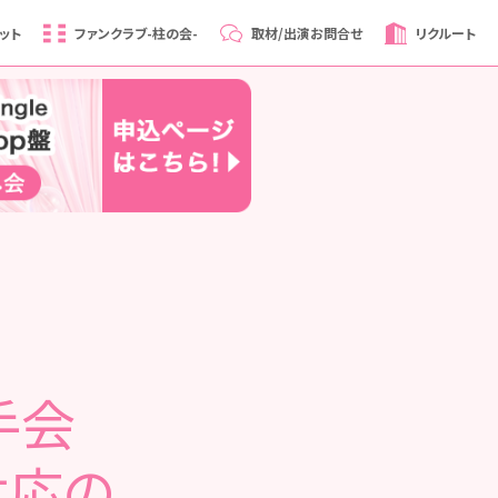
ット
ファンクラブ
-柱の会-
取材/出演
お問合せ
リクルート
握手会
対応の