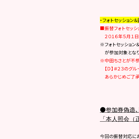
・
フォトセッション
■振替フォトセッシ
２０１６年
５月１日
※
フォトセッショ
が参加対象となり
※中田ちさとが不参
【Ｄ】＃２３のグル
あらかじめご了承
●
参加券偽造、
「本人照会（
今回の振替対応にお