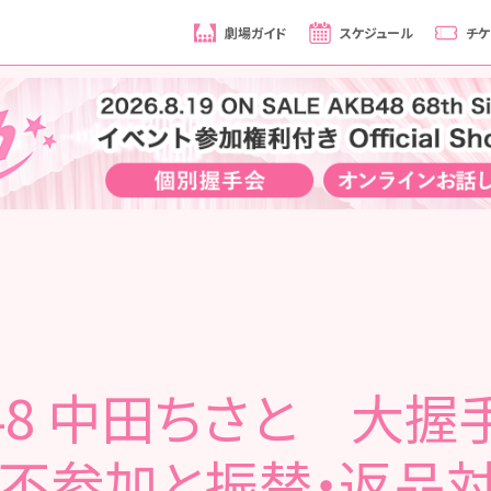
劇場ガイド
スケジュール
チケ
B48 中田ちさと 大
30不参加と振替・返品