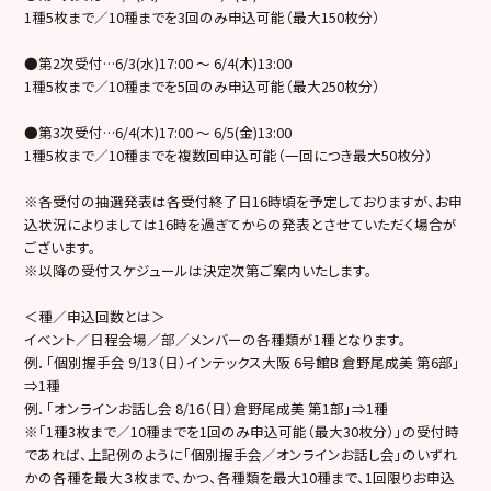
1種5枚まで／10種までを3回のみ申込可能（最大150枚分）
●第2次受付…6/3(水)17:00 ～ 6/4(木)13:00
1種5枚まで／10種までを5回のみ申込可能（最大250枚分）
●第3次受付…6/4(木)17:00 ～ 6/5(金)13:00
1種5枚まで／10種までを複数回申込可能（一回につき最大50枚分）
※各受付の抽選発表は各受付終了日16時頃を予定しておりますが、お申
込状況によりましては16時を過ぎてからの発表とさせていただく場合が
ございます。
※以降の受付スケジュールは決定次第ご案内いたします。
＜種／申込回数とは＞
イベント／日程会場／部／メンバーの各種類が1種となります。
例．「個別握手会 9/13（日）インテックス大阪 6号館B 倉野尾成美 第6部」
⇒1種
例．「オンラインお話し会 8/16（日）倉野尾成美 第1部」⇒1種
※「1種3枚まで／10種までを1回のみ申込可能（最大30枚分）」の受付時
であれば、上記例のように「個別握手会／オンラインお話し会」のいずれ
かの各種を最大３枚まで、かつ、各種類を最大10種まで、1回限りお申込