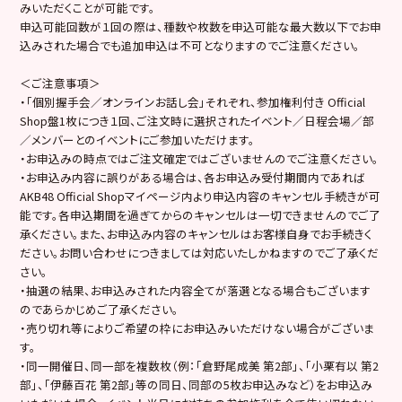
みいただくことが可能です。
申込可能回数が１回の際は、種数や枚数を申込可能な最大数以下でお申
込みされた場合でも追加申込は不可となりますのでご注意ください。
＜ご注意事項＞
・「個別握手会／オンラインお話し会」それぞれ、参加権利付き Official
Shop盤1枚につき１回、ご注文時に選択されたイベント／日程会場／部
／メンバーとのイベントにご参加いただけます。
・お申込みの時点ではご注文確定ではございませんのでご注意ください。
・お申込み内容に誤りがある場合は、各お申込み受付期間内であれば
AKB48 Official Shopマイページ内より申込内容のキャンセル手続きが可
能です。各申込期間を過ぎてからのキャンセルは一切できませんのでご了
承ください。また、お申込み内容のキャンセルはお客様自身でお手続きく
ださい。お問い合わせにつきましては対応いたしかねますのでご了承くだ
さい。
・抽選の結果、お申込みされた内容全てが落選となる場合もございます
のであらかじめご了承ください。
・売り切れ等によりご希望の枠にお申込みいただけない場合がございま
す。
・同一開催日、同一部を複数枚（例：「倉野尾成美 第2部」、「小栗有以 第2
部」、「伊藤百花 第2部」等の同日、同部の5枚お申込みなど）をお申込み