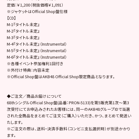
定価：￥1,200（税抜価格￥1,091）
※ジャケットはOfficial Shop盤仕様
【CD】
M-1『タイトル未定』
M-2『タイトル未定』
M-3『タイトル未定』
M-4『タイトル未定』（Instrumental）
M-5『タイトル未定』（Instrumental）
M-6『タイトル未定』（Instrumental）
※各種イベント参加権利1回付き
※外付け特典：内容未定
※Official Shop盤はAKB48 Official Shop限定商品となります。
◆ご注文／商品お届けについて
68thシングルOfficial Shop盤(品番：PRON-5133)を第5販売第1次～第3
次受付にてお申込みされたお客様には、同一のAKB48グループIDで当選
された全商品をまとめてご注文（ご購入）いただき、かつ、まとめて発送い
たします。
※ご注文の際は、送料・決済手数料（コンビニ支払選択時）が別途かかり
ます。