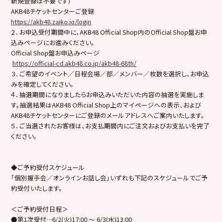
新規登録は不要です）
AKB48チケットセンターご登録
https://akb48.zaiko.io/login
２．お申込受付期間中に、AKB48 Official Shop内のOfficial Shop盤お申
込みページにお進みください。
Official Shop盤お申込みページ
https://official-cd.akb48.co.jp/akb48-68th/
３．ご希望のイベント／日程会場／部／メンバー／枚数を選択し、お申込
みを確定してください。
４．抽選期間になりましたらお申込みいただいた内容の抽選を実施しま
す。抽選結果はAKB48 Official Shop上のマイページへの表示、および
AKB48チケットセンターにご登録のメールアドレスへご案内いたします。
５．ご当選されたお客様は、お支払期間内にご注文およびお支払いを完了
ください。
◆ご予約受付スケジュール
「個別握手会／オンラインお話し会」いずれも下記のスケジュールでご予
約受付いたします。
＜ご予約受付日程＞
●第1次受付…6/2(火)17:00 ～ 6/3(水)13:00