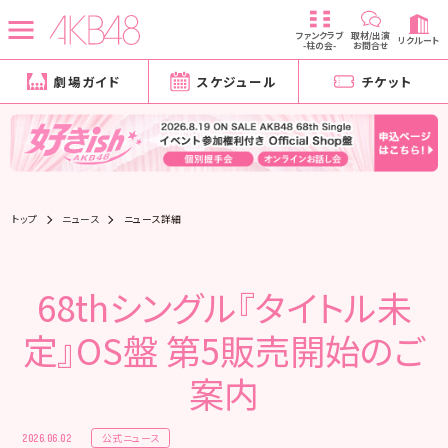
ファンクラブ
取材/出演
リクルート
-柱の会-
お問合せ
劇場ガイド
スケジュール
チケット
トップ
ニュース
ニュース詳細
68thシングル『タイトル未
定』OS盤 第5販売開始のご
案内
公式ニュース
2026.06.02