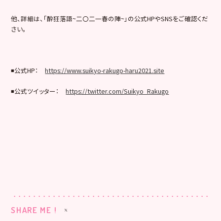
他、詳細は、「酔狂落語~二〇二一春の陣~」の公式HPやSNSをご確認くだ
さい。
◾️公式HP：
https://www.suikyo-rakugo-haru2021.site
◾️公式ツイッター：
https://twitter.com/Suikyo_Rakugo
SHARE ME !