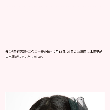
舞台「酔狂落語~二〇二一春の陣~」2月13日、23日の公演回に北澤早紀
の出演が決定いたしました。