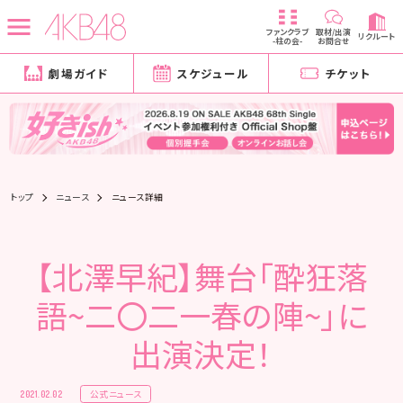
ファンクラブ
取材/出演
リクルート
-柱の会-
お問合せ
劇場ガイド
スケジュール
チケット
トップ
ニュース
ニュース詳細
【北澤早紀】舞台「酔狂落
語~二〇二一春の陣~」に
出演決定！
公式ニュース
2021.02.02