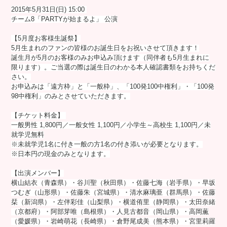
2015年5月31日(日) 15:00
チーム8「PARTYが始まるよ」 公演
【5月度お客様生誕祭】
5月生まれのファンの皆様のお誕生日をお祝いさせて頂きます！
誕生月が5月のお客様のみお申込み頂けます（同伴者も5月生まれに
限ります）。ご当選の際は誕生日のわかる本人確認書類をお持ちくだ
さい。
お申込みは「遠方枠」と「一般枠」、「100発100中権利」・「100発
98中権利」のみとさせていただきます。
【チケット料金】
一般男性 1,800円／一般女性 1,100円／小学生～高校生 1,100円／未
就学児無料
※未就学児1名に付き一般の方1名の付き添いが必要となります。
※日本円の現金のみとなります。
【出演メンバー】
横山結衣（青森県）・谷川聖（秋田県）・佐藤七海（岩手県）・早坂
つむぎ（山形県）・佐藤朱（宮城県）・清水麻璃亜（群馬県）・佐藤
栞（新潟県）・左伴彩佳（山梨県）・横道侑里（静岡県）・太田奈緒
（京都府）・阿部芽唯（島根県）・人見古都音（岡山県）・高岡薫
（愛媛県）・岩崎萌花（長崎県）・倉野尾成美（熊本県）・宮里莉羅