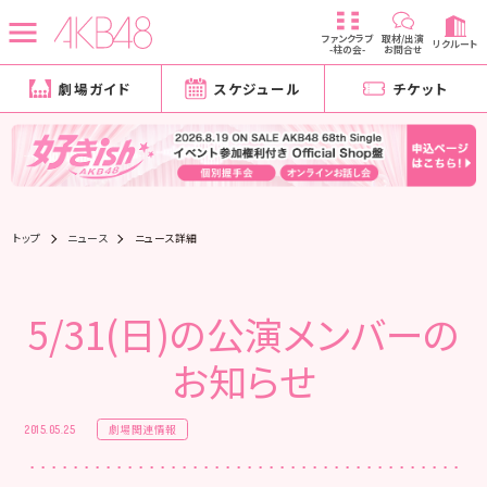
ファンクラブ
取材/出演
リクルート
-柱の会-
お問合せ
劇場ガイド
スケジュール
チケット
トップ
ニュース
ニュース詳細
5/31(日)の公演メンバーの
お知らせ
劇場関連情報
2015.05.25