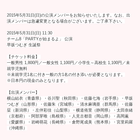
2015年5月31日(日)の公演メンバーをお知らせいたします。なお、出
演メンバーは急遽変更となる場合がございます。ご了承下さい。
2015年5月31日(日) 11:30
チーム8「PARTYが始まるよ」 公演
早坂つむぎ 生誕祭
【チケット料金】
一般男性 1,800円／一般女性 1,100円／小学生～高校生 1,100円／未
就学児無料
※未就学児1名に付き一般の方1名の付き添いが必要となります。
※日本円の現金のみとなります。
【出演メンバー】
横山結衣（青森県）・谷川聖（秋田県）・佐藤七海（岩手県）・早坂
つむぎ（山形県）・佐藤朱（宮城県）・清水麻璃亜（群馬県）・佐藤
栞（新潟県）・左伴彩佳（山梨県）・横道侑里（静岡県）・太田奈緒
（京都府）・阿部芽唯（島根県）・人見古都音（岡山県）・高岡薫
（愛媛県）・岩崎萌花（長崎県）・倉野尾成美（熊本県）・宮里莉羅
（沖縄県）