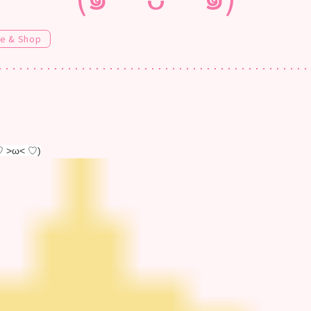
fe & Shop
>ω< ♡)