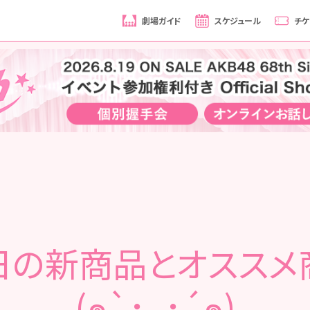
劇場ガイド
スケジュール
チケ
日の新商品とオススメ
(๑`･ᴗ･´๑)