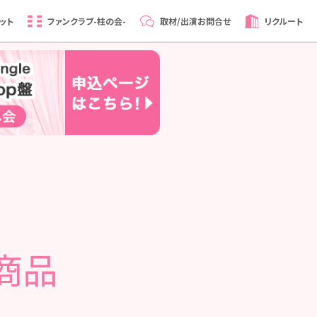
ット
ファンクラブ
-柱の会-
取材/出演
お問合せ
リクルート
商品