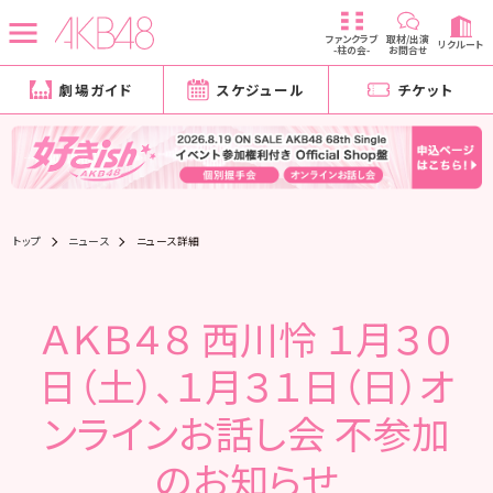
ファンクラブ
取材/出演
リクルート
-柱の会-
お問合せ
劇場ガイド
スケジュール
チケット
トップ
ニュース
ニュース詳細
ＡＫＢ４８ 西川怜 １月３０
日（土）、１月３１日（日）オ
ンラインお話し会 不参加
のお知らせ