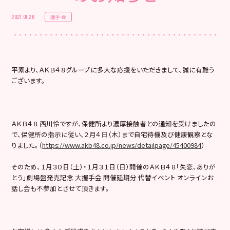
握手会
2021.01.26
平素より、ＡＫＢ４８グループに多大な応援をいただきまして、誠に有難う
ございます。
ＡＫＢ４８ 西川怜ですが、保健所より濃厚接触者との通知を受けましたの
で、保健所の指示に従い、２月４日（木）まで自宅待機及び健康観察とな
りました。（
https://www.akb48.co.jp/news/detailpage/45400984
）
そのため、１月３０日（土）・１月３１日（日）開催のＡＫＢ４８「失恋、ありが
とう」劇場盤発売記念 大握手会 開催延期分 代替イベント オンラインお
話し会も不参加とさせて頂きます。