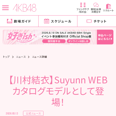
ファンクラブ
取材/出演
リクルート
-柱の会-
お問合せ
劇場ガイド
スケジュール
チケット
トップ
ニュース
ニュース詳細
【川村結衣】Suyunn WEB
カタログモデルとして登
場！
公式ニュース
2026.05.13