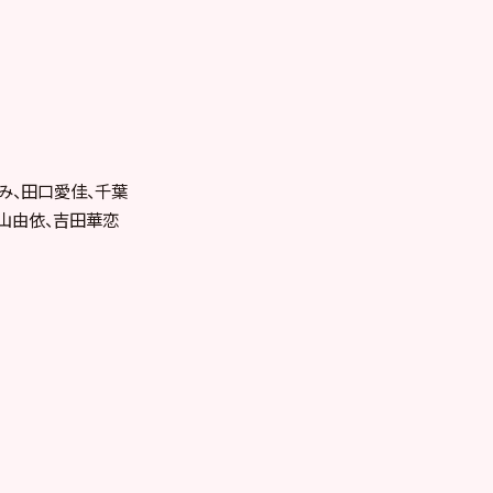
み、田口愛佳、­千葉
横山由依、吉田華恋