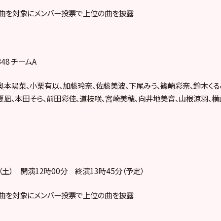
年の楽曲を対象にメンバー投票で上位の曲を披露
48 チームA
奥本陽菜、小栗有以、加藤玲奈、佐藤美波、下尾みう、篠崎彩奈、­鈴木くる
夏凪、本田そら、前田彩佳、道枝咲、宮崎美穂、向井地美音、山根涼羽、
日（土） 開演12時00分 終演13時45分（予定）
年の楽曲を対象にメンバー投票で上位の曲を披露