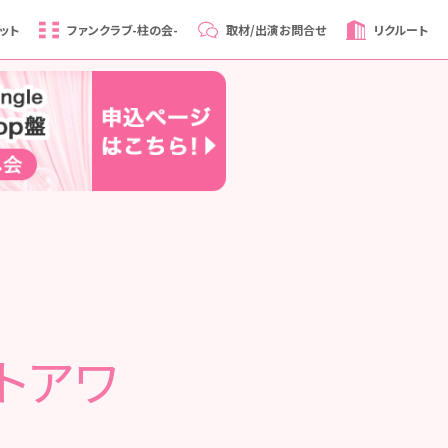
ット
ファンクラブ
-柱の会-
取材/出演
お問合せ
リクルート
トアワ