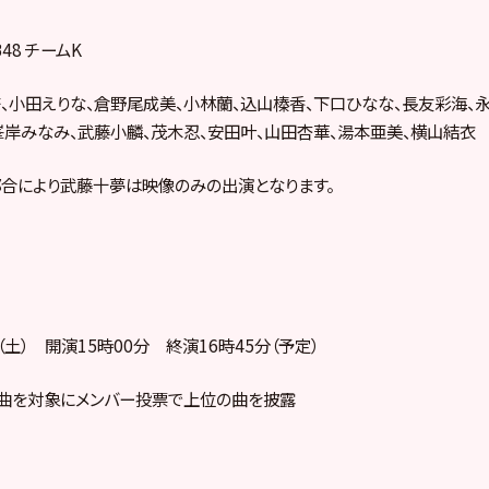
48 チームK
、小田えりな、倉野尾成美、小林蘭、込山榛香、下口ひなな、長友彩海、
­峯岸みなみ、武藤小麟、茂木忍、安田叶、山田杏華、湯本亜美、­横山結衣
合により武藤十夢は映像のみの出演となります。
日（土） 開演15時00分 終演16時45分（予定）
年の楽曲を対象にメンバー投票で上位の曲を披露