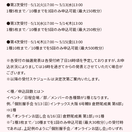
●第2次受付…5/12(火)17:00 ～ 5/13(水)13:00
1種5枚まで／10種までを3回のみ申込可能（最大150枚分）
●第3次受付…5/13(水)17:00 ～ 5/14(木)13:00
1種5枚まで／10種までを5回のみ申込可能（最大250枚分）
●第4次受付…5/14(木)17:00 ～ 5/15(金)13:00
1種10枚まで／10種までを5回のみ申込可能（最大500枚分）
※各受付の抽選発表は各受付終了日16時頃を予定しておりますが、お申
込状況によりましては16時を過ぎてからの発表とさせていただく場合が
ございます。
※以降の受付スケジュールは決定次第ご案内いたします。
＜種／申込回数とは＞
イベント／日程会場／部／メンバーの各種類が1種となります。
例．「個別握手会 9/13（日）インテックス大阪 6号館B 倉野尾成美 第6部」
⇒1種
例．「オンラインお話し会 8/16（日）倉野尾成美 第1部」⇒1種
※「1種3枚まで／10種までを1回のみ申込可能（最大30枚分）」の受付時
であれば、上記例のように「個別握手会／オンラインお話し会」のいずれ