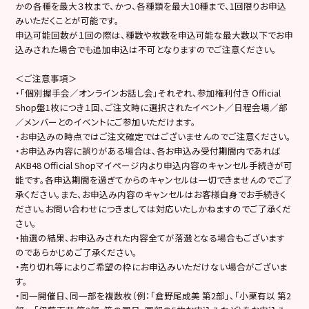
かの各種を最大３枚まで、かつ、各種類を最大10種まで、1回限りお申込
みいただくことが可能です。
申込可能回数が１回の際は、種数や枚数を申込可能な最大数以下でお申
込みされた場合でも追加申込は不可となりますのでご注意ください。
＜ご注意事項＞
・「個別握手会／オンラインお話し会」それぞれ、参加権利付き Official
Shop盤1枚につき１回、ご注文時に選択されたイベント／日程会場／部
／メンバーとのイベントにご参加いただけます。
・お申込みの時点ではご注文確定ではございませんのでご注意ください。
・お申込み内容に誤りがある場合は、各お申込み受付期間内であれば
AKB48 Official Shopマイページ内より申込内容のキャンセル手続きが可
能です。各申込期間を過ぎてからのキャンセルは一切できませんのでご了
承ください。また、お申込み内容のキャンセルはお客様自身でお手続きく
ださい。お問い合わせにつきましては対応いたしかねますのでご了承くだ
さい。
・抽選の結果、お申込みされた内容全てが落選となる場合もございます
のであらかじめご了承ください。
・売り切れ等によりご希望の枠にお申込みいただけない場合がございま
す。
・同一開催日、同一部を複数枚（例：「倉野尾成美 第2部」、「小栗有以 第2