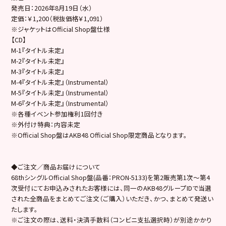
発売日：2026年8月19日（水）
定価：￥1,200（税抜価格￥1,091）
※ジャケットはOfficial Shop盤仕様
【CD】
M-1『タイトル未定』
M-2『タイトル未定』
M-3『タイトル未定』
M-4『タイトル未定』（Instrumental）
M-5『タイトル未定』（Instrumental）
M-6『タイトル未定』（Instrumental）
※各種イベント参加権利1回付き
※外付け特典：内容未定
※Official Shop盤はAKB48 Official Shop限定商品となります。
◆ご注文／商品お届けについて
68thシングルOfficial Shop盤(品番：PRON-5133)を第2販売第1次～第4
次受付にてお申込みされたお客様には、同一のAKB48グループIDで当選
された全商品をまとめてご注文（ご購入）いただき、かつ、まとめて発送い
たします。
※ご注文の際は、送料・決済手数料（コンビニ支払選択時）が別途かかり