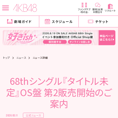
ファンクラブ
取材/出演
リクルート
-柱の会-
お問合せ
劇場ガイド
スケジュール
チケット
トップ
ニュース
ニュース詳細
68thシングル『タイトル未
定』OS盤 第2販売開始のご
案内
公式ニュース
2026.05.11