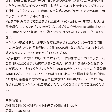
部」、「伊藤百花 第2部」等の同日、同部の5枚お申込みなど）をお申込み
いただいた場合、イベント当日にお持ちの参加権利を全て使い切れない
可能性もございます。その際は、振替対応、返品、返金、キャンセルは一切
できませんのでご了承ください。
・抽選申込みのうえでご当選された後のキャンセルは一切できません。お
客様都合によりお支払いいただけない場合は、今後AKB48 Official Shop
にてOfficial Shop盤は一切ご購入いただけなくなりますのでご注意くだ
さい。
・イベント参加権利は、お申込み時に選択された各メンバー各部の時間
内のみ有効です。制限時間内でご参加いただけない場合、参加権利は失
効となりますのであらかじめご了承ください。
・小学生以下の方は、おひとりで本イベントに参加することはできません。
ご参加いただく場合、抽選申込み・ご購入手続きは付き添いの保護者の
方が代わりに行ってください。ただし、AKB48チケットセンターの会員登録
（AKB48グループID・パスワードの発行）は、必ずお子様のお名前でご登録
ください。保護者の方のお名前で登録されたAKB48グループIDでお申込
みされた場合、イベントにご参加いただけなくなりますのでご注意くださ
い。
◆商品情報
AKB48 68thシングル『タイトル未定』Official Shop盤
品番：PRON-5133