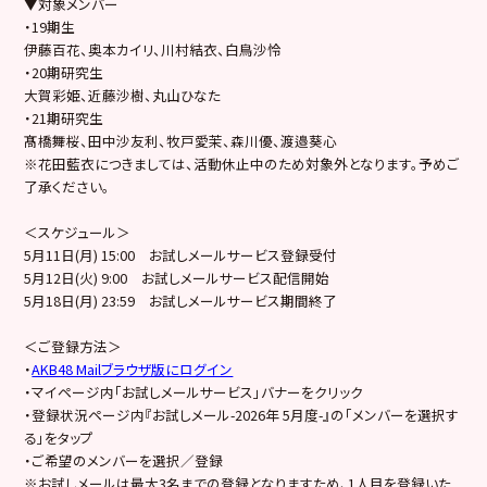
▼対象メンバー
・19期生
伊藤百花、奥本カイリ、川村結衣、白鳥沙怜
・20期研究生
大賀彩姫、近藤沙樹、丸山ひなた
・21期研究生
髙橋舞桜、田中沙友利、牧戸愛茉、森川優、渡邉葵心
※花田藍衣につきましては、活動休止中のため対象外となります。予めご
了承ください。
＜スケジュール＞
5月11日(月) 15:00 お試しメールサービス登録受付
5月12日(火) 9:00 お試しメールサービス配信開始
5月18日(月) 23:59 お試しメールサービス期間終了
＜ご登録方法＞
・
AKB48 Mailブラウザ版にログイン
・マイページ内「お試しメールサービス」バナーをクリック
・登録状況ページ内『お試しメール-2026年 5月度-』の「メンバーを選択す
る」をタップ
・ご希望のメンバーを選択／登録
※お試しメールは最大3名までの登録となりますため、1人目を登録いた