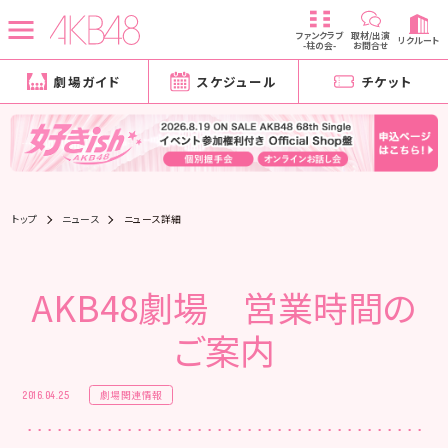
ファンクラブ
取材/出演
リクルート
-柱の会-
お問合せ
劇場ガイド
スケジュール
チケット
トップ
ニュース
ニュース詳細
AKB48劇場 営業時間の
ご案内
劇場関連情報
2016.04.25