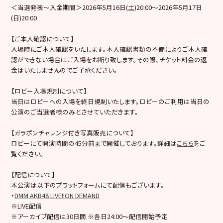
＜当選発表～入金期間＞2026年5月16日(土)20:00～2026年5月17日
(日)20:00
【ご本人確認について】
入場時にご本人確認をいたします。本人確認書類の不備によりご本人確
認ができない場合はご入場をお断り致します。その際、チケット料金の返
金はいたしませんのでご了承ください。
【ロビー入場規制について】
当日はロビーへの入場を終日規制いたします。ロビーのご利用は当日の
公演のご当選者様のみとさせていただきます。
【ガラポンチャレンジ付き写真販売について】
ロビーにて開演時間の45分前まで開催しております。詳細は
こちら
をご
覧ください。
【配信について】
本公演は以下のプラットフォームにて配信もございます。
・
DMM AKB48 LIVE!!ON DEMAND
※LIVE配信
※アーカイブ配信は30日間 ※各日24:00～配信開始予定