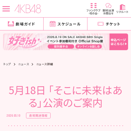
ファンクラブ
取材/出演
リクルート
-柱の会-
お問合せ
劇場ガイド
スケジュール
チケット
トップ
ニュース
ニュース詳細
5月18日 「そこに未来はあ
る」公演のご案内
劇場関連情報
2026.05.10