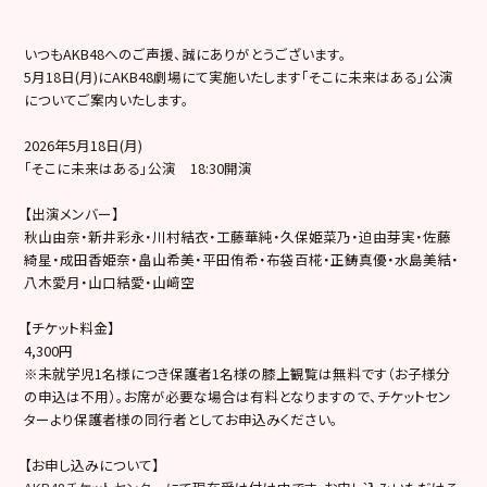
いつもAKB48へのご声援、誠にありがとうございます。
5月18日(月)にAKB48劇場にて実施いたします「そこに未来はある」公演
についてご案内いたします。
2026年5月18日(月)
「そこに未来はある」公演 18:30開演
【出演メンバー】
秋山由奈・新井彩永・川村結衣・工藤華純・久保姫菜乃・迫由芽実・佐藤
綺星・成田香姫奈・畠山希美・平田侑希・布袋百椛・正鋳真優・水島美結・
八木愛月・山口結愛・山﨑空
【チケット料金】
4,300円
※未就学児1名様につき保護者1名様の膝上観覧は無料です（お子様分
の申込は不用）。お席が必要な場合は有料となりますので、チケットセン
ターより保護者様の同行者としてお申込みください。
【お申し込みについて】