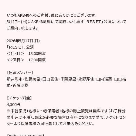
いつもAKB48へのご声援、誠にありがとうございます。
5月17日(日)にAKB48劇場にて実施いたします「ＲＥＳＥＴ」公演について
ご案内いたします。
2026年5月17日(日)
「ＲＥＳＥＴ」公演
＜1回目＞ 13:00開演
＜2回目＞ 17:30開演
【出演メンバー】
新井彩永・佐藤綺星・田口愛佳・千葉恵里・永野芹佳・山内瑞葵・山口結
愛・近藤沙樹
【チケット料金】
4,300円
※未就学児1名様につき保護者1名様の膝上観覧は無料です（お子様分
の申込は不用）。お席が必要な場合は有料となりますので、チケットセン
ターより保護者様の同行者としてお申込みください。