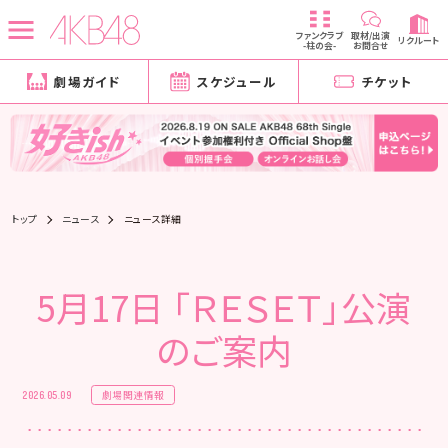
ファンクラブ
取材/出演
リクルート
-柱の会-
お問合せ
劇場ガイド
スケジュール
チケット
トップ
ニュース
ニュース詳細
5月17日 「ＲＥＳＥＴ」公演
のご案内
劇場関連情報
2026.05.09